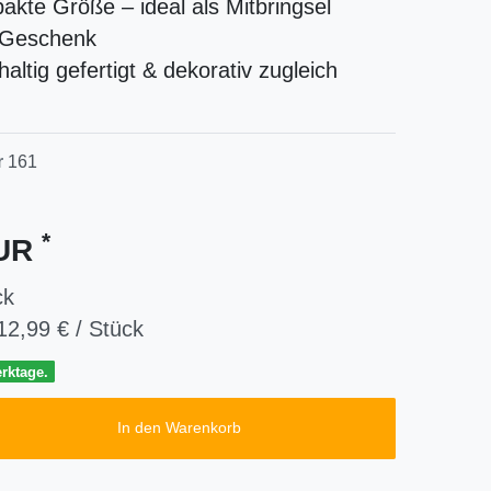
kte Größe – ideal als Mitbringsel
 Geschenk
altig gefertigt & dekorativ zugleich
r
161
*
EUR
ck
12,99 € / Stück
erktage.
In den Warenkorb