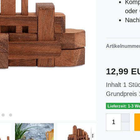
Kompa
oder
Nachh
Artikelnumme
12,99 
Inhalt
1
Stü
Grundpreis
Lieferzeit: 1-3 W