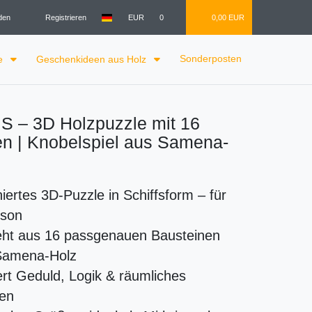
den
Registrieren
EUR
0
0,00 EUR
Sonderposten
le
Geschenkideen aus Holz
. S – 3D Holzpuzzle mit 16
en | Knobelspiel aus Samena-
niertes 3D-Puzzle in Schiffsform – für
rson
eht aus 16 passgenauen Bausteinen
Samena-Holz
rt Geduld, Logik & räumliches
en