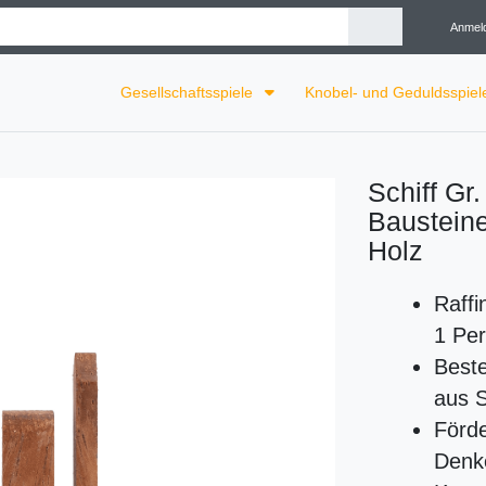
Anmel
Gesellschaftsspiele
Knobel- und Geduldsspie
Schiff Gr
Baustein
Holz
Raffi
1 Pe
Best
aus 
Förde
Denk