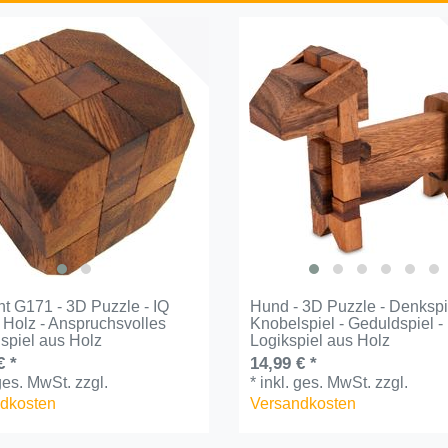
t G171 - 3D Puzzle - IQ
Hund - 3D Puzzle - Denkspi
 Holz - Anspruchsvolles
Knobelspiel - Geduldspiel -
spiel aus Holz
Logikspiel aus Holz
€ *
14,99 € *
 ges. MwSt.
zzgl.
*
inkl. ges. MwSt.
zzgl.
dkosten
Versandkosten