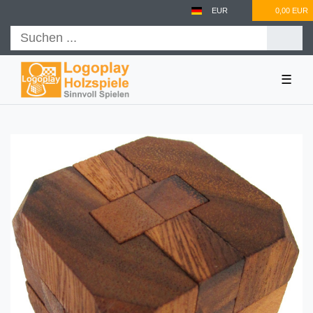
EUR
0,00 EUR
☰