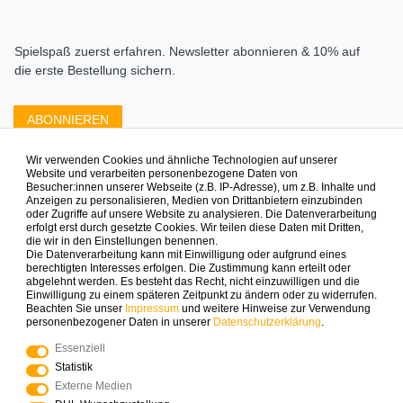
Spielspaß zuerst erfahren. Newsletter abonnieren & 10% auf
die erste Bestellung sichern.
ABONNIEREN
Wir verwenden Cookies und ähnliche Technologien auf unserer
Zahlungsarten die wir anbieten
Website und verarbeiten personenbezogene Daten von
Besucher:innen unserer Webseite (z.B. IP-Adresse), um z.B. Inhalte und
Anzeigen zu personalisieren, Medien von Drittanbietern einzubinden
oder Zugriffe auf unsere Website zu analysieren. Die Datenverarbeitung
erfolgt erst durch gesetzte Cookies. Wir teilen diese Daten mit Dritten,
die wir in den Einstellungen benennen.
Die Datenverarbeitung kann mit Einwilligung oder aufgrund eines
berechtigten Interesses erfolgen. Die Zustimmung kann erteilt oder
abgelehnt werden. Es besteht das Recht, nicht einzuwilligen und die
Mehr Spielinspiration gefällig?
Einwilligung zu einem späteren Zeitpunkt zu ändern oder zu widerrufen.
Beachten Sie unser
Impressum
und weitere Hinweise zur Verwendung
personenbezogener Daten in unserer
Daten­schutz­erklärung
.
Essenziell
Statistik
© Copyright 2025 Logoplay-Holzspiele Alle Rechte
Externe Medien
vorbehalten