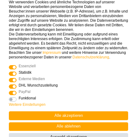
Wir verwenden Cookies und ähnliche Technologien auf unserer
Zahlungsarten die wir anbieten
Website und verarbeiten personenbezogene Daten von
Besucher:innen unserer Webseite (z.B. IP-Adresse), um z.B. Inhalte und
Anzeigen zu personalisieren, Medien von Drittanbietern einzubinden
oder Zugriffe auf unsere Website zu analysieren. Die Datenverarbeitung
erfolgt erst durch gesetzte Cookies. Wir teilen diese Daten mit Dritten,
die wir in den Einstellungen benennen.
Die Datenverarbeitung kann mit Einwilligung oder aufgrund eines
berechtigten Interesses erfolgen. Die Zustimmung kann erteilt oder
abgelehnt werden. Es besteht das Recht, nicht einzuwilligen und die
Mehr Spielinspiration gefällig?
Einwilligung zu einem späteren Zeitpunkt zu ändern oder zu widerrufen.
Beachten Sie unser
Impressum
und weitere Hinweise zur Verwendung
personenbezogener Daten in unserer
Daten­schutz­erklärung
.
Essenziell
Statistik
© Copyright 2025 Logoplay-Holzspiele Alle Rechte
Externe Medien
vorbehalten
DHL Wunschzustellung
PayPal
Funktional
Vertrag widerrufen
Widerrufs­recht
Weitere Einstellungen
Alle akzeptieren
Kontakt
Alle ablehnen