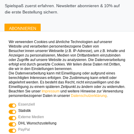
Spielspaß zuerst erfahren. Newsletter abonnieren & 10% auf
die erste Bestellung sichern.
ABONNIEREN
Wir verwenden Cookies und ähnliche Technologien auf unserer
Zahlungsarten die wir anbieten
Website und verarbeiten personenbezogene Daten von
Besucher:innen unserer Webseite (z.B. IP-Adresse), um z.B. Inhalte und
Anzeigen zu personalisieren, Medien von Drittanbietern einzubinden
oder Zugriffe auf unsere Website zu analysieren. Die Datenverarbeitung
erfolgt erst durch gesetzte Cookies. Wir teilen diese Daten mit Dritten,
die wir in den Einstellungen benennen.
Die Datenverarbeitung kann mit Einwilligung oder aufgrund eines
berechtigten Interesses erfolgen. Die Zustimmung kann erteilt oder
abgelehnt werden. Es besteht das Recht, nicht einzuwilligen und die
Mehr Spielinspiration gefällig?
Einwilligung zu einem späteren Zeitpunkt zu ändern oder zu widerrufen.
Beachten Sie unser
Impressum
und weitere Hinweise zur Verwendung
personenbezogener Daten in unserer
Daten­schutz­erklärung
.
Essenziell
Statistik
© Copyright 2025 Logoplay-Holzspiele Alle Rechte
Externe Medien
vorbehalten
DHL Wunschzustellung
PayPal