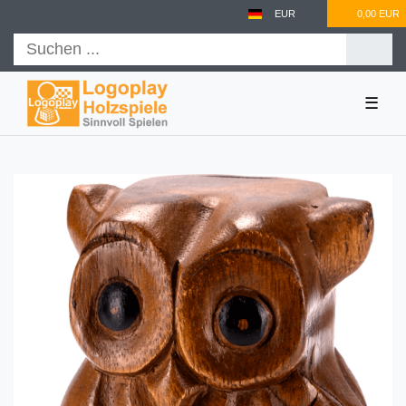
EUR
0,00 EUR
☰