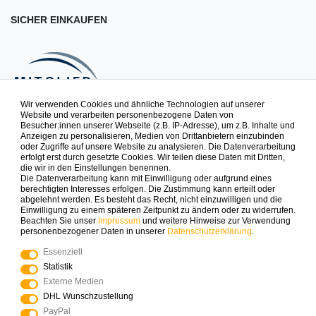
SICHER EINKAUFEN
Wir verwenden Cookies und ähnliche Technologien auf unserer
Website und verarbeiten personenbezogene Daten von
Besucher:innen unserer Webseite (z.B. IP-Adresse), um z.B. Inhalte und
NEWSLETTER
Anzeigen zu personalisieren, Medien von Drittanbietern einzubinden
oder Zugriffe auf unsere Website zu analysieren. Die Datenverarbeitung
erfolgt erst durch gesetzte Cookies. Wir teilen diese Daten mit Dritten,
die wir in den Einstellungen benennen.
Spielspaß zuerst erfahren. Newsletter abonnieren & 10% auf
Die Datenverarbeitung kann mit Einwilligung oder aufgrund eines
die erste Bestellung sichern.
berechtigten Interesses erfolgen. Die Zustimmung kann erteilt oder
abgelehnt werden. Es besteht das Recht, nicht einzuwilligen und die
Einwilligung zu einem späteren Zeitpunkt zu ändern oder zu widerrufen.
Beachten Sie unser
Impressum
und weitere Hinweise zur Verwendung
ABONNIEREN
personenbezogener Daten in unserer
Daten­schutz­erklärung
.
Essenziell
Zahlungsarten die wir anbieten
Statistik
Externe Medien
DHL Wunschzustellung
PayPal