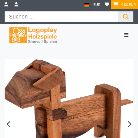
EUR
0,00 EUR
☰