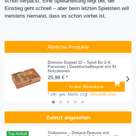
schön verpackt. Eine Spielanleitung liegt bei, der
Einstieg geht schnell – aber beim letzten Spielstein will
meistens niemand, dass es schon vorbei ist.
Ähnliche Produkte
Domino Doppel 12 – Spiel für 2–6
Personen | Gesellschaftsspiel mit 91
Holzsteinen
25,99 € *
In den Warenkorb
*
inkl. ges. MwSt.
zzgl.
Versandkosten
Zuletzt angesehen
Tridomino – Dreieck-Domino mit
Top-Artikel