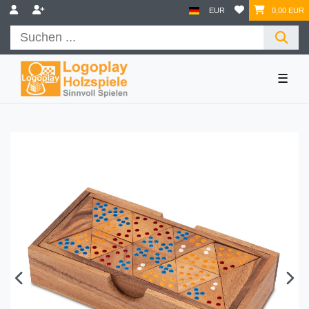
EUR
0,00 EUR
☰