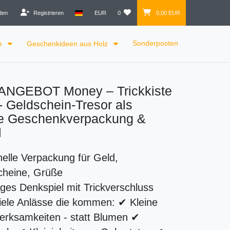
den
Registrieren
EUR
0
0,00 EUR
Sonderposten
le
Geschenkideen aus Holz
NGEBOT Money – Trickkiste
- Geldschein-Tresor als
ve Geschenkverpackung &
l
nelle Verpackung für Geld,
cheine, Grüße
liges Denkspiel mit Trickverschluss
iele Anlässe die kommen: ✔ Kleine
erksamkeiten - statt Blumen ✔