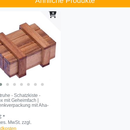
Ähnliche Produkte
ruhe - Schatzkiste -
ox mit Geheimfach |
nkverpackung mit Aha-
€ *
 ges. MwSt.
zzgl.
dkosten