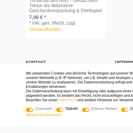
Trickkiste aus Holz - Geldschein-
Tresor als dekorative
Geschenkverpackung & Denkspiel
7,99 € *
*
inkl. ges. MwSt.
zzgl.
Versandkosten
KONTAKT
UNTERN
Wir verwenden Cookies und ähnliche Technologien auf unserer 
Impre
Fragen zu Spielen, zur Bestellung oder
unserer Webseite (z.B. IP-Adresse), um z.B. Inhalte und Anzeigen 
unsere Website zu analysieren. Die Datenverarbeitung erfolgt erst d
Geschenken? Wir sind persönlich da
Daten
Einstellungen benennen.
und helfen gerne!
AGB
Die Datenverarbeitung kann mit Einwilligung oder aufgrund eines b
abgelehnt werden. Es besteht das Recht, nicht einzuwilligen und d
Logoplay Holzspiele GmbH & Co.KG
Widerr
Beachten Sie unser
Impressum
und weitere Hinweise zur Verwen
Kontak
Essenziell
Statistik
Externe Medien
D
04161-8006400
Weitere Einstellungen
shop@logoplay.de
Über 
Mo - Fr 8:00 - 17:00
Press
Blog