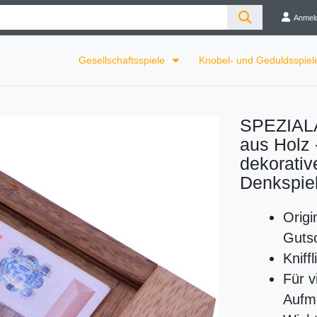
Anmel
Gesellschaftsspiele
Knobel- und Geduldsspie
SPEZIALA
aus Holz 
dekorati
Denkspie
Origi
Guts
Kniff
Für v
Aufm