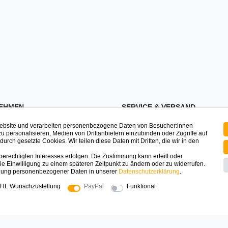
EHMEN
SERVICE & VERSAND
Website und verarbeiten personenbezogene Daten von Besucher:innen
ssum
Zahlung & Versand
zu personalisieren, Medien von Drittanbietern einzubinden oder Zugriffe auf
urch gesetzte Cookies. Wir teilen diese Daten mit Dritten, die wir in den
schutz
Registrieren
Mein Konto
erechtigten Interesses erfolgen. Die Zustimmung kann erteilt oder
ie Einwilligung zu einem späteren Zeitpunkt zu ändern oder zu widerrufen.
ufsrecht
Warenkorb
dung personenbezogener Daten in unserer
Daten­schutz­erklärung
.
t
FAQ
HL Wunschzustellung
PayPal
Funktional
uns
e
SICHER EINKAUFEN