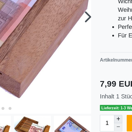
Wicht
Weih
zur H
Perfe
Für 
Artikelnumme
7,99 E
Inhalt
1
Stü
Lieferzeit: 1-3 W