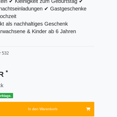
eln ✔ Kleinigkeit zum Geburtstag ✔
nachtseinladungen ✔ Gastgeschenke
ochzeit
kt als nachhaltiges Geschenk
Erwachsene & Kinder ab 6 Jahren
r
532
*
UR
ck
erktage.
In den Warenkorb