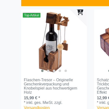
Top-Artikel
Flaschen-Tresor – Originelle
Schatzt
Geschenkverpackung und
Trickb
Knobelspiel aus hochwertigem
Gesche
Holz
Effekt
15,99 € *
12,99 
*
inkl. ges. MwSt.
zzgl.
*
inkl.
Versandkosten
Versan