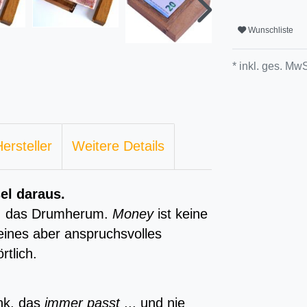
Wunschliste
* inkl. ges. MwS
ersteller
Weitere Details
el daraus.
… das Drumherum.
Money
ist keine
eines aber anspruchsvolles
tlich.
nk, das
immer passt
... und nie