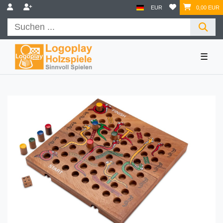
EUR
0,00 EUR
☰