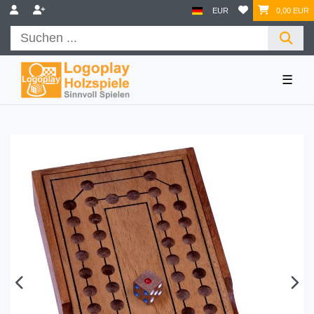
EUR
0,00 EUR
☰