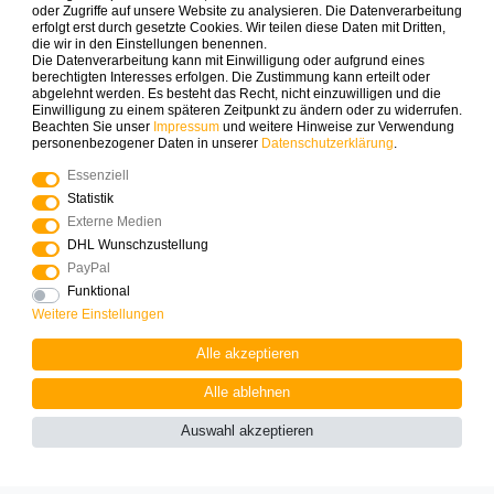
oder Zugriffe auf unsere Website zu analysieren. Die Datenverarbeitung
erfolgt erst durch gesetzte Cookies. Wir teilen diese Daten mit Dritten,
die wir in den Einstellungen benennen.
Spielspaß zuerst erfahren. Newsletter abonnieren & 10% auf
Die Datenverarbeitung kann mit Einwilligung oder aufgrund eines
die erste Bestellung sichern.
berechtigten Interesses erfolgen. Die Zustimmung kann erteilt oder
abgelehnt werden. Es besteht das Recht, nicht einzuwilligen und die
Einwilligung zu einem späteren Zeitpunkt zu ändern oder zu widerrufen.
Beachten Sie unser
Impressum
und weitere Hinweise zur Verwendung
ABONNIEREN
personenbezogener Daten in unserer
Daten­schutz­erklärung
.
Essenziell
Zahlungsarten die wir anbieten
Statistik
Externe Medien
DHL Wunschzustellung
PayPal
Funktional
Weitere Einstellungen
Mehr Spielinspiration gefällig?
Alle akzeptieren
Alle ablehnen
Auswahl akzeptieren
© Copyright 2025 Logoplay-Holzspiele Alle Rechte
vorbehalten