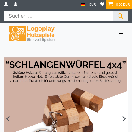
EUR
0,00 EUR
☰