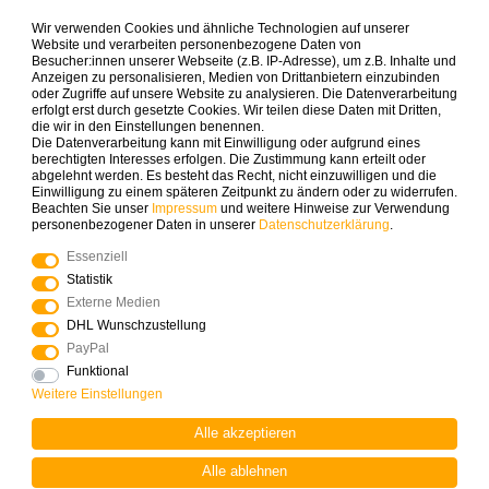
Wir verwenden Cookies und ähnliche Technologien auf unserer
Zahlungsarten die wir anbieten
Website und verarbeiten personenbezogene Daten von
Besucher:innen unserer Webseite (z.B. IP-Adresse), um z.B. Inhalte und
Anzeigen zu personalisieren, Medien von Drittanbietern einzubinden
oder Zugriffe auf unsere Website zu analysieren. Die Datenverarbeitung
erfolgt erst durch gesetzte Cookies. Wir teilen diese Daten mit Dritten,
die wir in den Einstellungen benennen.
Die Datenverarbeitung kann mit Einwilligung oder aufgrund eines
berechtigten Interesses erfolgen. Die Zustimmung kann erteilt oder
abgelehnt werden. Es besteht das Recht, nicht einzuwilligen und die
Mehr Spielinspiration gefällig?
Einwilligung zu einem späteren Zeitpunkt zu ändern oder zu widerrufen.
Beachten Sie unser
Impressum
und weitere Hinweise zur Verwendung
personenbezogener Daten in unserer
Daten­schutz­erklärung
.
Essenziell
Statistik
© Copyright 2025 Logoplay-Holzspiele Alle Rechte
Externe Medien
vorbehalten
DHL Wunschzustellung
PayPal
Funktional
Vertrag widerrufen
Widerrufs­recht
Weitere Einstellungen
Alle akzeptieren
Kontakt
Alle ablehnen