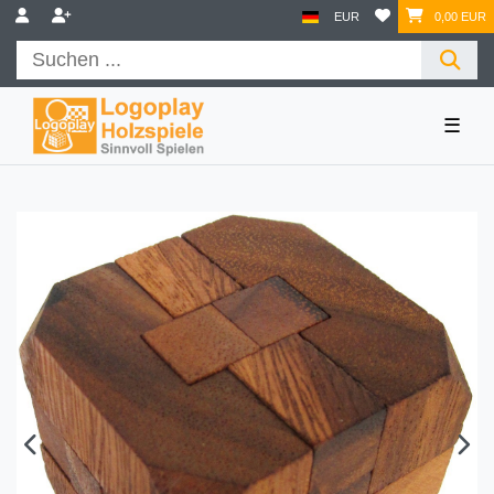
EUR
0,00 EUR
☰