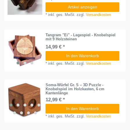
Artikel anzeigen
*
inkl. ges. MwSt.
zzgl.
Versandkosten
Tangram "Ei" - Legespiel - Knobelspiel
mit 9 Holzsteinen
14,99 € *
In den Warenkorb
*
inkl. ges. MwSt.
zzgl.
Versandkosten
Soma-Würfel Gr. S – 3D Puzzle -
Knobelspiel im Holzkasten, 6 cm
Kantenlänge
12,99 € *
In den Warenkorb
*
inkl. ges. MwSt.
zzgl.
Versandkosten