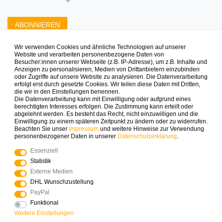
ABONNIEREN
Wir verwenden Cookies und ähnliche Technologien auf unserer
Zahlungsarten die wir anbieten
Website und verarbeiten personenbezogene Daten von
Besucher:innen unserer Webseite (z.B. IP-Adresse), um z.B. Inhalte und
Anzeigen zu personalisieren, Medien von Drittanbietern einzubinden
oder Zugriffe auf unsere Website zu analysieren. Die Datenverarbeitung
erfolgt erst durch gesetzte Cookies. Wir teilen diese Daten mit Dritten,
die wir in den Einstellungen benennen.
Die Datenverarbeitung kann mit Einwilligung oder aufgrund eines
berechtigten Interesses erfolgen. Die Zustimmung kann erteilt oder
abgelehnt werden. Es besteht das Recht, nicht einzuwilligen und die
Mehr Spielinspiration gefällig?
Einwilligung zu einem späteren Zeitpunkt zu ändern oder zu widerrufen.
Beachten Sie unser
Impressum
und weitere Hinweise zur Verwendung
personenbezogener Daten in unserer
Daten­schutz­erklärung
.
Essenziell
Statistik
© Copyright 2025 Logoplay-Holzspiele Alle Rechte
Externe Medien
vorbehalten
DHL Wunschzustellung
PayPal
Funktional
Vertrag widerrufen
Widerrufs­recht
Weitere Einstellungen