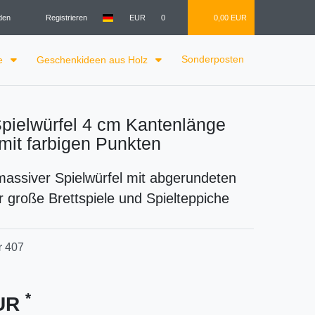
den
Registrieren
EUR
0
0,00 EUR
Sonderposten
le
Geschenkideen aus Holz
Spielwürfel 4 cm Kantenlänge
mit farbigen Punkten
assiver Spielwürfel mit abgerundeten
r große Brettspiele und Spielteppiche
r
407
*
EUR