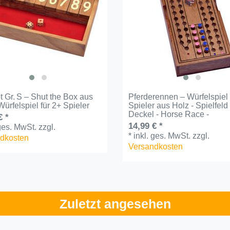
t Gr. S – Shut the Box aus
Pferderennen – Würfelspiel 
Würfelspiel für 2+ Spieler
Spieler aus Holz - Spielfeld
Deckel - Horse Race -
€ *
14,99 € *
 ges. MwSt.
zzgl.
*
inkl. ges. MwSt.
zzgl.
dkosten
Versandkosten
Zuletzt angesehen