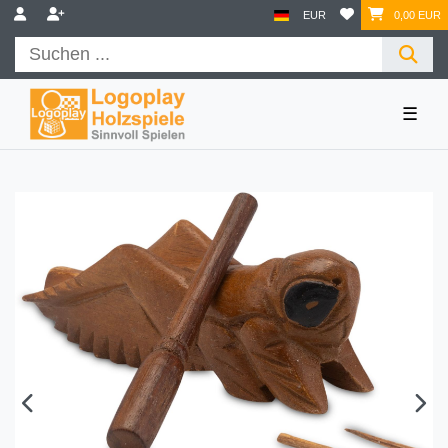
EUR
0,00 EUR
☰