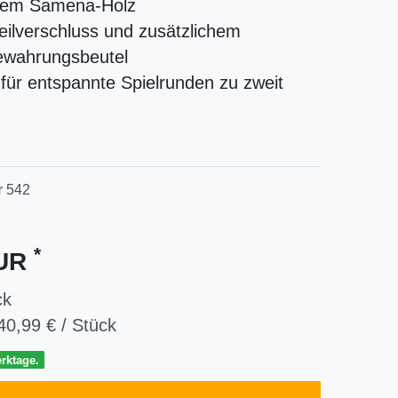
lem Samena-Holz
eilverschluss und zusätzlichem
ewahrungsbeutel
 für entspannte Spielrunden zu zweit
r
542
*
EUR
ck
40,99 € / Stück
erktage.