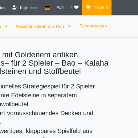
den
Registrieren
EUR
0
0,00 EUR
Sonderposten
le
Geschenkideen aus Holz
 mit Goldenem antiken
s– für 2 Spieler – Bao – Kalaha
lsteinen und Stoffbeutel
tionelles Strategiespiel für 2 Spieler
nte Edelsteine in separatem
wollbeutel
ert vorausschauendes Denken und
k
ertiges, klappbares Spielfeld aus