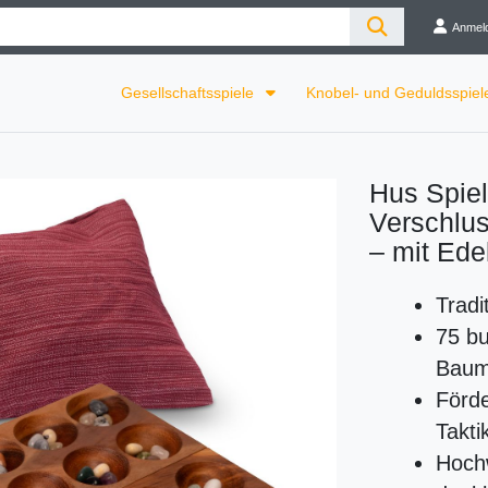
Anmel
Gesellschaftsspiele
Knobel- und Geduldsspie
Hus Spiel
Verschlus
– mit Ede
Tradi
75 bu
Baum
Förd
Takti
Hochw