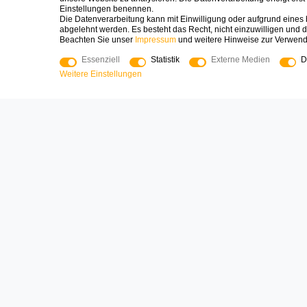
Geschenken? Wir sind persönlich da
Daten
Einstellungen benennen.
und helfen gerne!
Die Datenverarbeitung kann mit Einwilligung oder aufgrund eines b
AGB
abgelehnt werden. Es besteht das Recht, nicht einzuwilligen und d
Logoplay Holzspiele GmbH & Co.KG
Widerr
Beachten Sie unser
Impressum
und weitere Hinweise zur Verwen
Kontak
Essenziell
Statistik
Externe Medien
D
04161-8006400
Weitere Einstellungen
shop@logoplay.de
Über 
Mo - Fr 8:00 - 17:00
Press
Blog