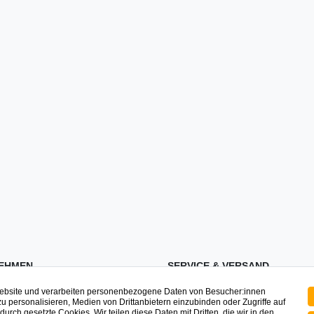
EHMEN
SERVICE & VERSAND
Website und verarbeiten personenbezogene Daten von Besucher:innen
ssum
Zahlung & Versand
zu personalisieren, Medien von Drittanbietern einzubinden oder Zugriffe auf
urch gesetzte Cookies. Wir teilen diese Daten mit Dritten, die wir in den