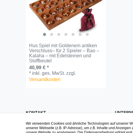
Hus Spiel mit Goldenem antiken
Verschluss– für 2 Spieler – Bao –
Kalaha – mit Edelsteinen und
Stoffbeutel
40,99 € *
*
inkl. ges. MwSt.
zzgl.
Versandkosten
KONTAKT
UNTERN
Wir verwenden Cookies und ähnliche Technologien auf unserer 
Impre
Fragen zu Spielen, zur Bestellung oder
unserer Webseite (z.B. IP-Adresse), um z.B. Inhalte und Anzeigen 
unsere Website zu analysieren. Die Datenverarbeitung erfolgt erst d