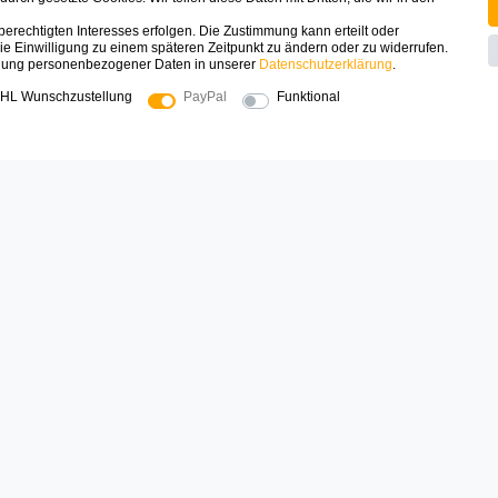
schutz
Registrieren
erechtigten Interesses erfolgen. Die Zustimmung kann erteilt oder
Mein Konto
ie Einwilligung zu einem späteren Zeitpunkt zu ändern oder zu widerrufen.
ufsrecht
Warenkorb
dung personenbezogener Daten in unserer
Daten­schutz­erklärung
.
t
FAQ
HL Wunschzustellung
PayPal
Funktional
uns
e
SICHER EINKAUFEN
Zahlungsarten die wir anbieten
Mehr Spielinspiration gefällig?