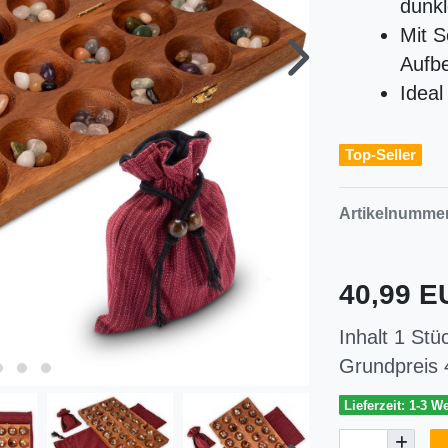
dunk
Mit S
Aufb
Ideal
Top-Seller
Artikelnumme
40,99 
Inhalt
1
Stü
Grundpreis
Lieferzeit: 1-3 W