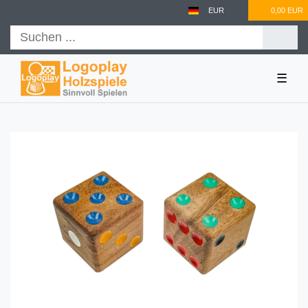
EUR
0,00 EUR
☰