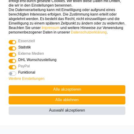
erfolgt erst durch gesetzte Cookies. Wir teilen diese Daten mit Dritten,
die wir in den Einstellungen benennen.
Spielspaß zuerst erfahren. Newsletter abonnieren & 10% auf
Die Datenverarbeitung kann mit Einwilligung oder aufgrund eines
die erste Bestellung sichern.
berechtigten Interesses erfolgen. Die Zustimmung kann erteilt oder
abgelehnt werden. Es besteht das Recht, nicht einzuwilligen und die
Einwilligung zu einem späteren Zeitpunkt zu ändern oder zu widerrufen.
Beachten Sie unser
Impressum
und weitere Hinweise zur Verwendung
ABONNIEREN
personenbezogener Daten in unserer
Daten­schutz­erklärung
.
Essenziell
Zahlungsarten die wir anbieten
Statistik
Externe Medien
DHL Wunschzustellung
PayPal
Funktional
Weitere Einstellungen
Mehr Spielinspiration gefällig?
Alle akzeptieren
Alle ablehnen
Auswahl akzeptieren
© Copyright 2025 Logoplay-Holzspiele Alle Rechte
vorbehalten