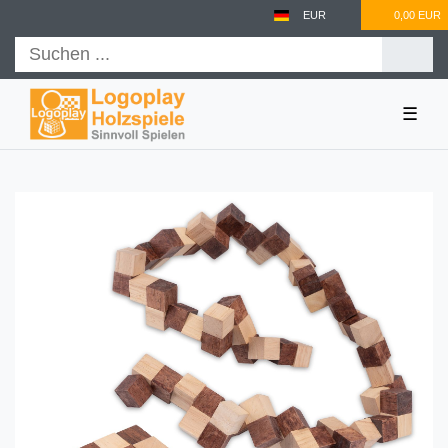
EUR
0,00 EUR
☰