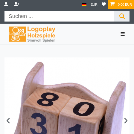
EUR
0,00 EUR
☰