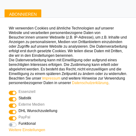
ABONNIEREN
Wir verwenden Cookies und ähnliche Technologien auf unserer
Zahlungsarten die wir anbieten
Website und verarbeiten personenbezogene Daten von
Besucher:innen unserer Webseite (z.B. IP-Adresse), um z.B. Inhalte und
Anzeigen zu personalisieren, Medien von Drittanbietern einzubinden
oder Zugriffe auf unsere Website zu analysieren. Die Datenverarbeitung
erfolgt erst durch gesetzte Cookies. Wir teilen diese Daten mit Dritten,
die wir in den Einstellungen benennen.
Die Datenverarbeitung kann mit Einwilligung oder aufgrund eines
berechtigten Interesses erfolgen. Die Zustimmung kann erteilt oder
abgelehnt werden. Es besteht das Recht, nicht einzuwilligen und die
Mehr Spielinspiration gefällig?
Einwilligung zu einem späteren Zeitpunkt zu ändern oder zu widerrufen.
Beachten Sie unser
Impressum
und weitere Hinweise zur Verwendung
personenbezogener Daten in unserer
Daten­schutz­erklärung
.
Essenziell
Statistik
© Copyright 2025 Logoplay-Holzspiele Alle Rechte
Externe Medien
vorbehalten
DHL Wunschzustellung
PayPal
Funktional
Vertrag widerrufen
Widerrufs­recht
Weitere Einstellungen