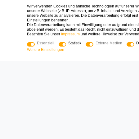
Impre
Fragen zu Spielen, zur Bestellung oder
Wir verwenden Cookies und ähnliche Technologien auf unserer 
Geschenken? Wir sind persönlich da
Daten
unserer Webseite (z.B. IP-Adresse), um z.B. Inhalte und Anzeigen 
unsere Website zu analysieren. Die Datenverarbeitung erfolgt erst d
und helfen gerne!
AGB
Einstellungen benennen.
Die Datenverarbeitung kann mit Einwilligung oder aufgrund eines b
Logoplay Holzspiele GmbH & Co.KG
Widerr
abgelehnt werden. Es besteht das Recht, nicht einzuwilligen und d
Beachten Sie unser
Impressum
und weitere Hinweise zur Verwen
Kontak
04161-8006400
Essenziell
Statistik
Externe Medien
D
shop@logoplay.de
Über 
Weitere Einstellungen
Mo - Fr 8:00 - 17:00
Press
Blog