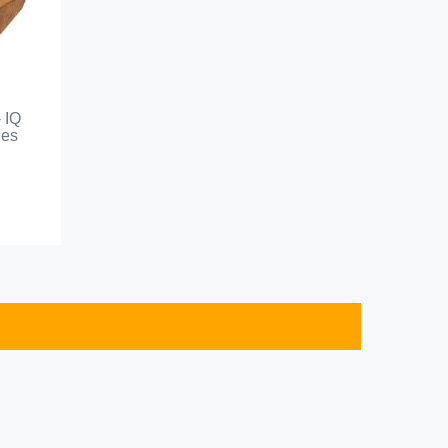
 IQ
les