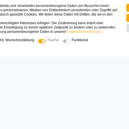
ssum
Zahlung & Versand
Website und verarbeiten personenbezogene Daten von Besucher:innen
schutz
Registrieren
zu personalisieren, Medien von Drittanbietern einzubinden oder Zugriffe auf
urch gesetzte Cookies. Wir teilen diese Daten mit Dritten, die wir in den
Mein Konto
erechtigten Interesses erfolgen. Die Zustimmung kann erteilt oder
ufsrecht
Warenkorb
ie Einwilligung zu einem späteren Zeitpunkt zu ändern oder zu widerrufen.
dung personenbezogener Daten in unserer
Daten­schutz­erklärung
.
t
FAQ
HL Wunschzustellung
PayPal
Funktional
uns
e
SICHER EINKAUFEN
Zahlungsarten die wir anbieten