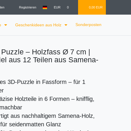
den
Registrieren
EUR
0
0,00 EUR
Sonderposten
le
Geschenkideen aus Holz
 Puzzle – Holzfass Ø 7 cm |
el aus 12 Teilen aus Samena-
s 3D-Puzzle in Fassform – für 1
er
äzise Holzteile in 6 Formen – knifflig,
 machbar
tigt aus nachhaltigem Samena-Holz,
 für seidenmatten Glanz