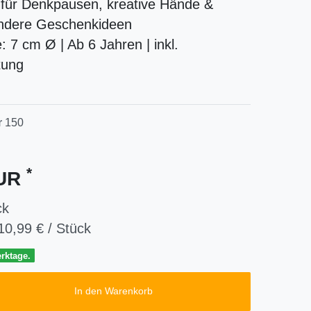
 für Denkpausen, kreative Hände &
ndere Geschenkideen
 7 cm Ø | Ab 6 Jahren | inkl.
tung
r
150
*
EUR
ck
10,99 € / Stück
erktage.
In den Warenkorb