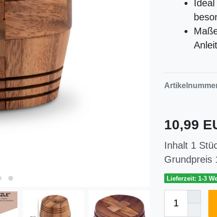
Ideal
beso
Maße:
Anlei
Artikelnumme
10,99 
Inhalt
1
Stü
Grundpreis
Lieferzeit: 1-3 W