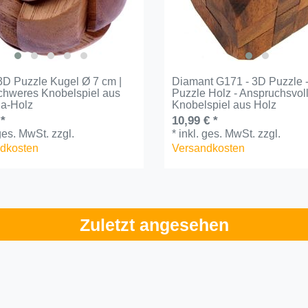
 3D Puzzle Kugel Ø 7 cm |
Diamant G171 - 3D Puzzle -
schweres Knobelspiel aus
Puzzle Holz - Anspruchsvol
a-Holz
Knobelspiel aus Holz
 *
10,99 € *
 ges. MwSt.
zzgl.
*
inkl. ges. MwSt.
zzgl.
dkosten
Versandkosten
Zuletzt angesehen