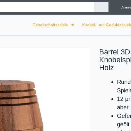
Anmel
Gesellschaftsspiele
Knobel- und Geduldsspie
Barrel 3D
Knobelspi
Holz
Runde
Spiel
12 pr
aber
Gefer
geölt