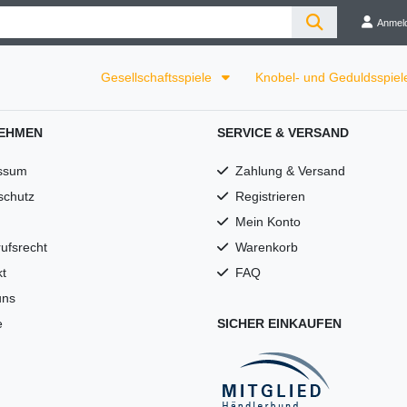
Anmel
Gesellschaftsspiele
Knobel- und Geduldsspie
EHMEN
SERVICE & VERSAND
ssum
Zahlung & Versand
schutz
Registrieren
Mein Konto
ufsrecht
Warenkorb
t
FAQ
uns
e
SICHER EINKAUFEN