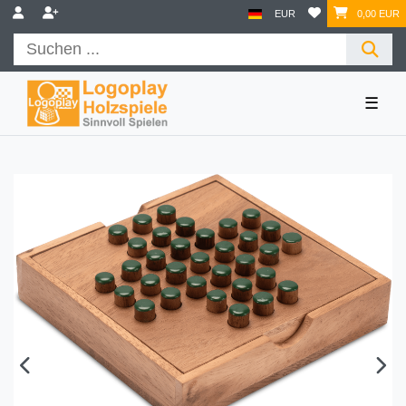
EUR
0,00 EUR
☰