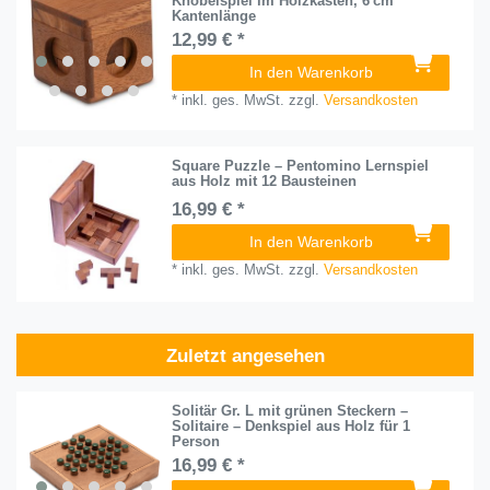
Knobelspiel im Holzkasten, 6 cm
Kantenlänge
12,99 € *
In den Warenkorb
*
inkl. ges. MwSt.
zzgl.
Versandkosten
Square Puzzle – Pentomino Lernspiel
aus Holz mit 12 Bausteinen
16,99 € *
In den Warenkorb
*
inkl. ges. MwSt.
zzgl.
Versandkosten
Zuletzt angesehen
Solitär Gr. L mit grünen Steckern –
Solitaire – Denkspiel aus Holz für 1
Person
16,99 € *