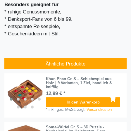
Besonders geeignet für
* ruhige Genussmomente,
* Denksport-Fans von 6 bis 99,
* entspannte Reisespiele,
* Geschenkideen mit Stil.
Ähnliche Produkte
Khun Phan Gr. S – Schiebespiel aus
Holz | 9 Varianten, 1 Ziel, handlich &
knifflig
12,99 € *
In den Warenkorb
*
inkl. ges. MwSt.
zzgl.
Versandkosten
Soma-Würfel Gr. S – 3D Puzzle -