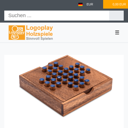
EUR
0,00 EUR
☰