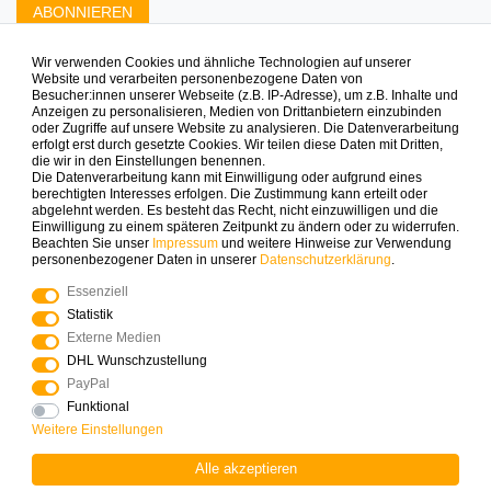
ABONNIEREN
Wir verwenden Cookies und ähnliche Technologien auf unserer
Zahlungsarten die wir anbieten
Website und verarbeiten personenbezogene Daten von
Besucher:innen unserer Webseite (z.B. IP-Adresse), um z.B. Inhalte und
Anzeigen zu personalisieren, Medien von Drittanbietern einzubinden
oder Zugriffe auf unsere Website zu analysieren. Die Datenverarbeitung
erfolgt erst durch gesetzte Cookies. Wir teilen diese Daten mit Dritten,
die wir in den Einstellungen benennen.
Die Datenverarbeitung kann mit Einwilligung oder aufgrund eines
berechtigten Interesses erfolgen. Die Zustimmung kann erteilt oder
abgelehnt werden. Es besteht das Recht, nicht einzuwilligen und die
Mehr Spielinspiration gefällig?
Einwilligung zu einem späteren Zeitpunkt zu ändern oder zu widerrufen.
Beachten Sie unser
Impressum
und weitere Hinweise zur Verwendung
personenbezogener Daten in unserer
Daten­schutz­erklärung
.
Essenziell
Statistik
© Copyright 2025 Logoplay-Holzspiele Alle Rechte
Externe Medien
vorbehalten
DHL Wunschzustellung
PayPal
Funktional
Vertrag widerrufen
Widerrufs­recht
Weitere Einstellungen
Alle akzeptieren