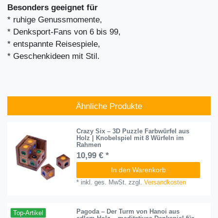
Besonders geeignet für
* ruhige Genussmomente,
* Denksport-Fans von 6 bis 99,
* entspannte Reisespiele,
* Geschenkideen mit Stil.
Ähnliche Produkte
Crazy Six – 3D Puzzle Farbwürfel aus
Holz | Knobelspiel mit 8 Würfeln im
Rahmen
10,99 € *
In den Warenkorb
*
inkl. ges. MwSt.
zzgl.
Versandkosten
Pagoda – Der Turm von Hanoi aus
Top-Artikel