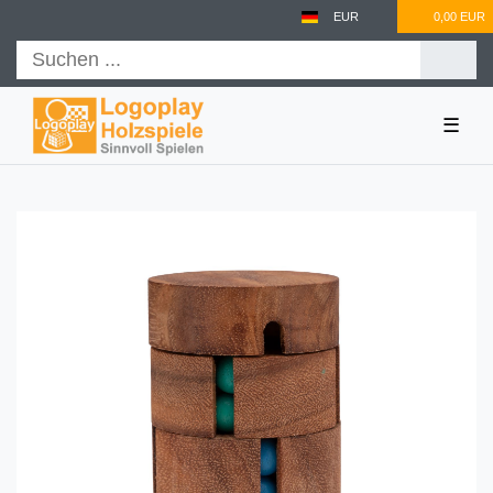
EUR
0,00 EUR
☰