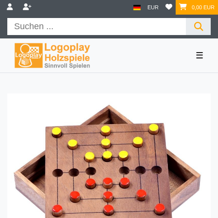
EUR
0,00 EUR
☰