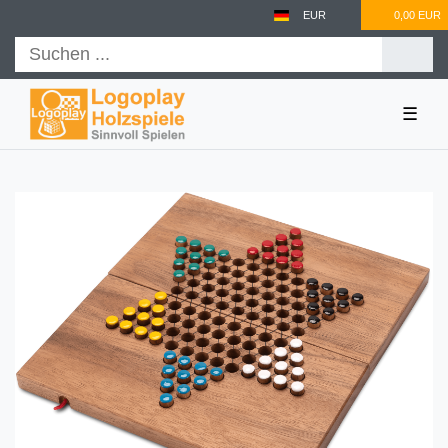
EUR
0,00 EUR
☰