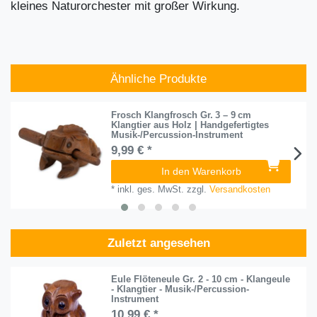
kleines Naturorchester mit großer Wirkung.
Ähnliche Produkte
Frosch Klangfrosch Gr. 3 – 9 cm
Klangtier aus Holz | Handgefertigtes
Musik-/Percussion-Instrument
9,99 € *
In den Warenkorb
*
inkl. ges. MwSt.
zzgl.
Versandkosten
Zuletzt angesehen
Eule Flöteneule Gr. 2 - 10 cm - Klangeule
- Klangtier - Musik-/Percussion-
Instrument
10,99 € *