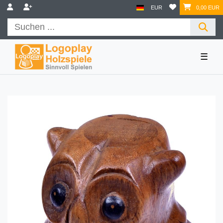
EUR
0,00 EUR
☰