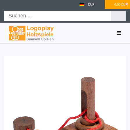
EUR
0,00 EUR
☰