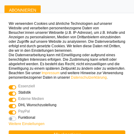
ABONNIEREN
Wir verwenden Cookies und ähnliche Technologien auf unserer
Zahlungsarten die wir anbieten
Website und verarbeiten personenbezogene Daten von
Besucher:innen unserer Webseite (z.B. IP-Adresse), um z.B. Inhalte und
Anzeigen zu personalisieren, Medien von Drittanbietern einzubinden
oder Zugriffe auf unsere Website zu analysieren. Die Datenverarbeitung
erfolgt erst durch gesetzte Cookies. Wir teilen diese Daten mit Dritten,
die wir in den Einstellungen benennen.
Die Datenverarbeitung kann mit Einwilligung oder aufgrund eines
berechtigten Interesses erfolgen. Die Zustimmung kann erteilt oder
abgelehnt werden. Es besteht das Recht, nicht einzuwilligen und die
Mehr Spielinspiration gefällig?
Einwilligung zu einem späteren Zeitpunkt zu ändern oder zu widerrufen.
Beachten Sie unser
Impressum
und weitere Hinweise zur Verwendung
personenbezogener Daten in unserer
Daten­schutz­erklärung
.
Essenziell
Statistik
© Copyright 2025 Logoplay-Holzspiele Alle Rechte
Externe Medien
vorbehalten
DHL Wunschzustellung
PayPal
Funktional
Vertrag widerrufen
Widerrufs­recht
Weitere Einstellungen