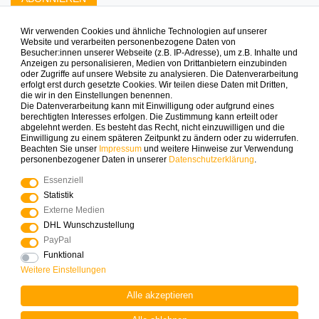
Wir verwenden Cookies und ähnliche Technologien auf unserer
Zahlungsarten die wir anbieten
Website und verarbeiten personenbezogene Daten von
Besucher:innen unserer Webseite (z.B. IP-Adresse), um z.B. Inhalte und
Anzeigen zu personalisieren, Medien von Drittanbietern einzubinden
oder Zugriffe auf unsere Website zu analysieren. Die Datenverarbeitung
erfolgt erst durch gesetzte Cookies. Wir teilen diese Daten mit Dritten,
die wir in den Einstellungen benennen.
Die Datenverarbeitung kann mit Einwilligung oder aufgrund eines
berechtigten Interesses erfolgen. Die Zustimmung kann erteilt oder
abgelehnt werden. Es besteht das Recht, nicht einzuwilligen und die
Mehr Spielinspiration gefällig?
Einwilligung zu einem späteren Zeitpunkt zu ändern oder zu widerrufen.
Beachten Sie unser
Impressum
und weitere Hinweise zur Verwendung
personenbezogener Daten in unserer
Daten­schutz­erklärung
.
Essenziell
Statistik
© Copyright 2025 Logoplay-Holzspiele Alle Rechte
Externe Medien
vorbehalten
DHL Wunschzustellung
PayPal
Funktional
Vertrag widerrufen
Widerrufs­recht
Weitere Einstellungen
Alle akzeptieren
Kontakt