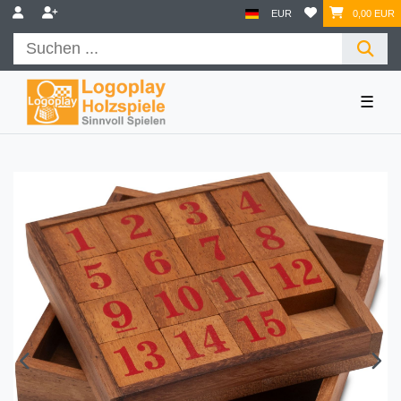
EUR
0,00 EUR
☰