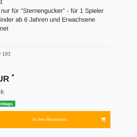
t
 nur für "Sternengucker" - für 1 Spieler
Kinder ab 6 Jahren und Erwachsene
net
r
193
*
EUR
ck
erktage.
In den Warenkorb