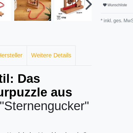
Wunschliste
* inkl. ges. MwS
ersteller
Weitere Details
il: Das
urpuzzle aus
 "Sternengucker"