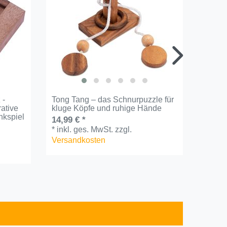
 -
Tong Tang – das Schnurpuzzle für
Vier R
ative
kluge Köpfe und ruhige Hände
Holz |
kspiel
stabi
14,99 € *
14,99 
*
inkl. ges. MwSt.
zzgl.
*
inkl.
Versandkosten
Versa