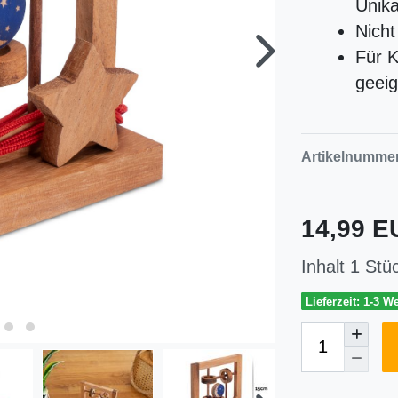
Unika
Nicht
Für 
geeig
Artikelnumme
14,99 
Inhalt
1
Stü
Lieferzeit: 1-3 W