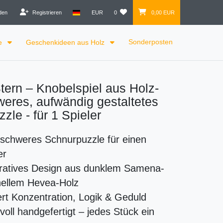
den
Registrieren
EUR
0
0,00 EUR
Sonderposten
le
Geschenkideen aus Holz
ern – Knobelspiel aus Holz-
weres, aufwändig gestaltetes
zle - für 1 Spieler
lschweres Schnurpuzzle für einen
er
ratives Design aus dunklem Samena-
hellem Hevea-Holz
rt Konzentration, Logik & Geduld
voll handgefertigt – jedes Stück ein