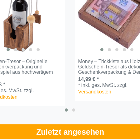
en-Tresor – Originelle
Money – Trickkiste aus Holz
enkverpackung und
Geldschein-Tresor als dekor
spiel aus hochwertigem
Geschenkverpackung & Den
14,99 € *
€ *
*
inkl. ges. MwSt.
zzgl.
 ges. MwSt.
zzgl.
Versandkosten
dkosten
Zuletzt angesehen