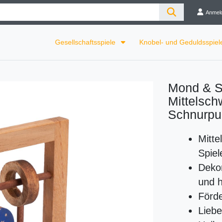
Anmel
Gesellschaftsspiele
Knobel- und Geduldsspie
Mond & St
Mittelsch
Schnurpuz
Mitte
Spiel
Deko
und 
Förde
Liebe