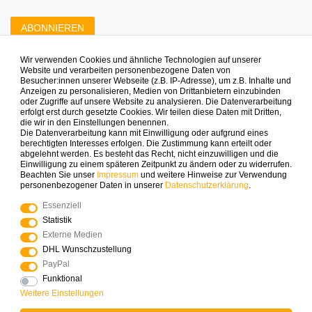
ABONNIEREN
Wir verwenden Cookies und ähnliche Technologien auf unserer
Zahlungsarten die wir anbieten
Website und verarbeiten personenbezogene Daten von
Besucher:innen unserer Webseite (z.B. IP-Adresse), um z.B. Inhalte und
Anzeigen zu personalisieren, Medien von Drittanbietern einzubinden
oder Zugriffe auf unsere Website zu analysieren. Die Datenverarbeitung
erfolgt erst durch gesetzte Cookies. Wir teilen diese Daten mit Dritten,
die wir in den Einstellungen benennen.
Die Datenverarbeitung kann mit Einwilligung oder aufgrund eines
berechtigten Interesses erfolgen. Die Zustimmung kann erteilt oder
abgelehnt werden. Es besteht das Recht, nicht einzuwilligen und die
Mehr Spielinspiration gefällig?
Einwilligung zu einem späteren Zeitpunkt zu ändern oder zu widerrufen.
Beachten Sie unser
Impressum
und weitere Hinweise zur Verwendung
personenbezogener Daten in unserer
Daten­schutz­erklärung
.
Essenziell
Statistik
© Copyright 2025 Logoplay-Holzspiele Alle Rechte
Externe Medien
vorbehalten
DHL Wunschzustellung
PayPal
Funktional
Vertrag widerrufen
Widerrufs­recht
Weitere Einstellungen