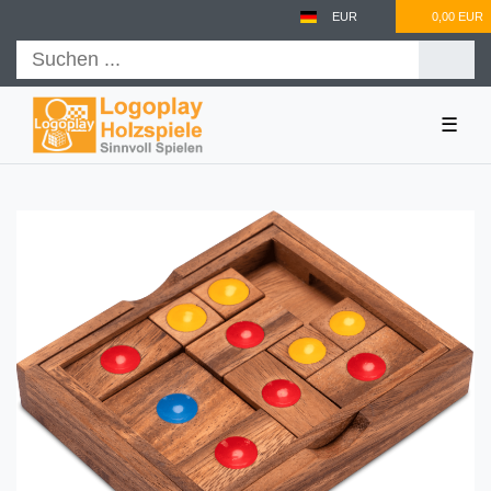
EUR
0,00 EUR
☰