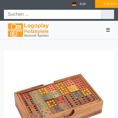
EUR
0,00 EUR
☰