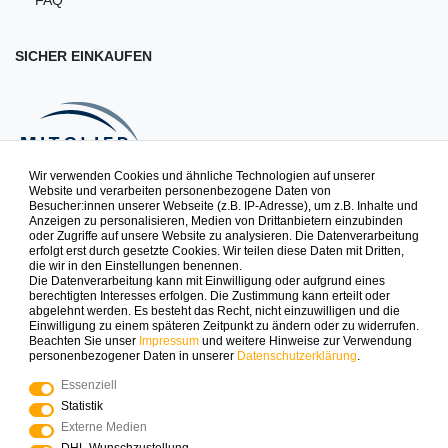
SICHER EINKAUFEN
Wir verwenden Cookies und ähnliche Technologien auf unserer
Website und verarbeiten personenbezogene Daten von
Besucher:innen unserer Webseite (z.B. IP-Adresse), um z.B. Inhalte und
NEWSLETTER
Anzeigen zu personalisieren, Medien von Drittanbietern einzubinden
oder Zugriffe auf unsere Website zu analysieren. Die Datenverarbeitung
erfolgt erst durch gesetzte Cookies. Wir teilen diese Daten mit Dritten,
die wir in den Einstellungen benennen.
Spielspaß zuerst erfahren. Newsletter abonnieren & 10% auf
Die Datenverarbeitung kann mit Einwilligung oder aufgrund eines
die erste Bestellung sichern.
berechtigten Interesses erfolgen. Die Zustimmung kann erteilt oder
abgelehnt werden. Es besteht das Recht, nicht einzuwilligen und die
Einwilligung zu einem späteren Zeitpunkt zu ändern oder zu widerrufen.
Beachten Sie unser
Impressum
und weitere Hinweise zur Verwendung
ABONNIEREN
personenbezogener Daten in unserer
Daten­schutz­erklärung
.
Essenziell
Zahlungsarten die wir anbieten
Statistik
Externe Medien