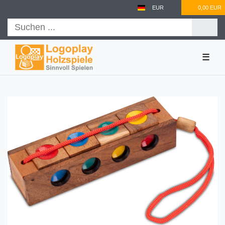
EUR
0,00 EUR
☰