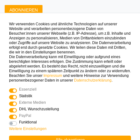
ABONNIEREN
Wir verwenden Cookies und ähnliche Technologien auf unserer
Zahlungsarten die wir anbieten
Website und verarbeiten personenbezogene Daten von
Besucher:innen unserer Webseite (z.B. IP-Adresse), um z.B. Inhalte und
Anzeigen zu personalisieren, Medien von Drittanbietern einzubinden
oder Zugriffe auf unsere Website zu analysieren. Die Datenverarbeitung
erfolgt erst durch gesetzte Cookies. Wir teilen diese Daten mit Dritten,
die wir in den Einstellungen benennen.
Die Datenverarbeitung kann mit Einwilligung oder aufgrund eines
berechtigten Interesses erfolgen. Die Zustimmung kann erteilt oder
abgelehnt werden. Es besteht das Recht, nicht einzuwilligen und die
Mehr Spielinspiration gefällig?
Einwilligung zu einem späteren Zeitpunkt zu ändern oder zu widerrufen.
Beachten Sie unser
Impressum
und weitere Hinweise zur Verwendung
personenbezogener Daten in unserer
Daten­schutz­erklärung
.
Essenziell
Statistik
© Copyright 2025 Logoplay-Holzspiele Alle Rechte
Externe Medien
vorbehalten
DHL Wunschzustellung
PayPal
Funktional
Vertrag widerrufen
Widerrufs­recht
Weitere Einstellungen