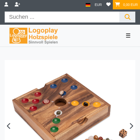
EUR
0,00 EUR
☰