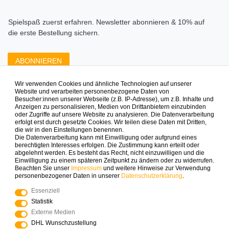
Spielspaß zuerst erfahren. Newsletter abonnieren & 10% auf
die erste Bestellung sichern.
ABONNIEREN
Wir verwenden Cookies und ähnliche Technologien auf unserer
Zahlungsarten die wir anbieten
Website und verarbeiten personenbezogene Daten von
Besucher:innen unserer Webseite (z.B. IP-Adresse), um z.B. Inhalte und
Anzeigen zu personalisieren, Medien von Drittanbietern einzubinden
oder Zugriffe auf unsere Website zu analysieren. Die Datenverarbeitung
erfolgt erst durch gesetzte Cookies. Wir teilen diese Daten mit Dritten,
die wir in den Einstellungen benennen.
Die Datenverarbeitung kann mit Einwilligung oder aufgrund eines
berechtigten Interesses erfolgen. Die Zustimmung kann erteilt oder
abgelehnt werden. Es besteht das Recht, nicht einzuwilligen und die
Mehr Spielinspiration gefällig?
Einwilligung zu einem späteren Zeitpunkt zu ändern oder zu widerrufen.
Beachten Sie unser
Impressum
und weitere Hinweise zur Verwendung
personenbezogener Daten in unserer
Daten­schutz­erklärung
.
Essenziell
Statistik
© Copyright 2025 Logoplay-Holzspiele Alle Rechte
Externe Medien
vorbehalten
DHL Wunschzustellung