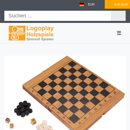
EUR
0,00 EUR
☰