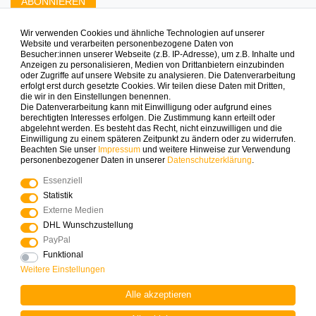
ABONNIEREN
Wir verwenden Cookies und ähnliche Technologien auf unserer
Zahlungsarten die wir anbieten
Website und verarbeiten personenbezogene Daten von
Besucher:innen unserer Webseite (z.B. IP-Adresse), um z.B. Inhalte und
Anzeigen zu personalisieren, Medien von Drittanbietern einzubinden
oder Zugriffe auf unsere Website zu analysieren. Die Datenverarbeitung
erfolgt erst durch gesetzte Cookies. Wir teilen diese Daten mit Dritten,
die wir in den Einstellungen benennen.
Die Datenverarbeitung kann mit Einwilligung oder aufgrund eines
berechtigten Interesses erfolgen. Die Zustimmung kann erteilt oder
abgelehnt werden. Es besteht das Recht, nicht einzuwilligen und die
Mehr Spielinspiration gefällig?
Einwilligung zu einem späteren Zeitpunkt zu ändern oder zu widerrufen.
Beachten Sie unser
Impressum
und weitere Hinweise zur Verwendung
personenbezogener Daten in unserer
Daten­schutz­erklärung
.
Essenziell
Statistik
© Copyright 2025 Logoplay-Holzspiele Alle Rechte
Externe Medien
vorbehalten
DHL Wunschzustellung
PayPal
Funktional
Vertrag widerrufen
Widerrufs­recht
Weitere Einstellungen
Alle akzeptieren
Kontakt