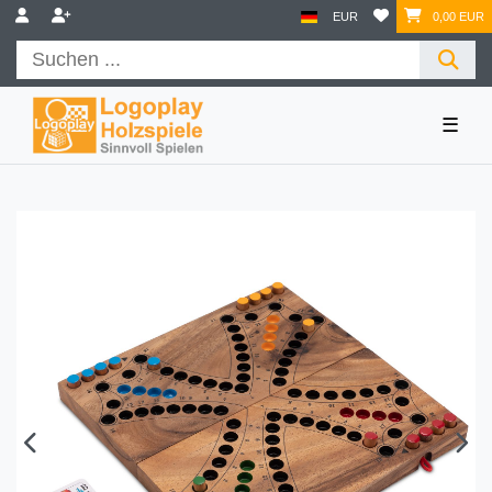
EUR
0,00 EUR
☰