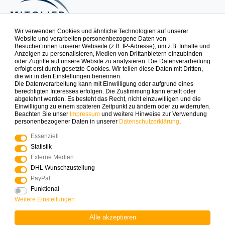
Wir verwenden Cookies und ähnliche Technologien auf unserer
Website und verarbeiten personenbezogene Daten von
Besucher:innen unserer Webseite (z.B. IP-Adresse), um z.B. Inhalte und
NEWSLETTER
Anzeigen zu personalisieren, Medien von Drittanbietern einzubinden
oder Zugriffe auf unsere Website zu analysieren. Die Datenverarbeitung
erfolgt erst durch gesetzte Cookies. Wir teilen diese Daten mit Dritten,
die wir in den Einstellungen benennen.
Spielspaß zuerst erfahren. Newsletter abonnieren & 10% auf
Die Datenverarbeitung kann mit Einwilligung oder aufgrund eines
die erste Bestellung sichern.
berechtigten Interesses erfolgen. Die Zustimmung kann erteilt oder
abgelehnt werden. Es besteht das Recht, nicht einzuwilligen und die
Einwilligung zu einem späteren Zeitpunkt zu ändern oder zu widerrufen.
Beachten Sie unser
Impressum
und weitere Hinweise zur Verwendung
ABONNIEREN
personenbezogener Daten in unserer
Daten­schutz­erklärung
.
Essenziell
Zahlungsarten die wir anbieten
Statistik
Externe Medien
DHL Wunschzustellung
PayPal
Funktional
Weitere Einstellungen
Mehr Spielinspiration gefällig?
Alle akzeptieren