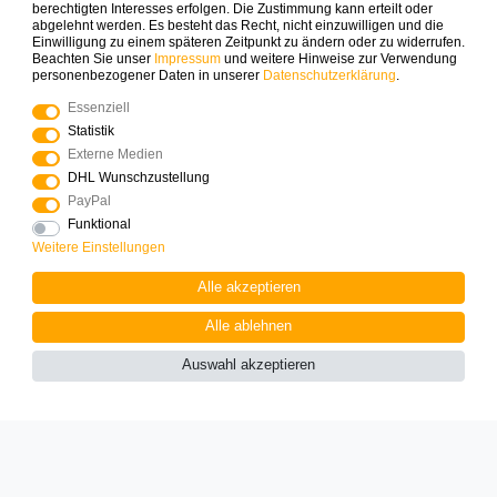
die erste Bestellung sichern.
berechtigten Interesses erfolgen. Die Zustimmung kann erteilt oder
abgelehnt werden. Es besteht das Recht, nicht einzuwilligen und die
Einwilligung zu einem späteren Zeitpunkt zu ändern oder zu widerrufen.
Beachten Sie unser
Impressum
und weitere Hinweise zur Verwendung
ABONNIEREN
personenbezogener Daten in unserer
Daten­schutz­erklärung
.
Essenziell
Zahlungsarten die wir anbieten
Statistik
Externe Medien
DHL Wunschzustellung
PayPal
Funktional
Weitere Einstellungen
Mehr Spielinspiration gefällig?
Alle akzeptieren
Alle ablehnen
Auswahl akzeptieren
© Copyright 2025 Logoplay-Holzspiele Alle Rechte
vorbehalten
Vertrag widerrufen
Widerrufs­recht