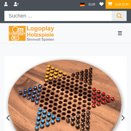
EUR
0,00 EUR
☰