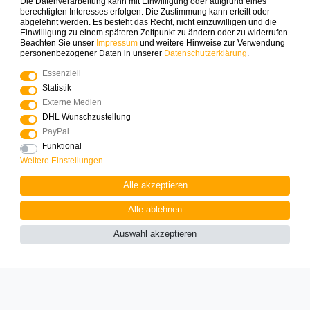
Die Datenverarbeitung kann mit Einwilligung oder aufgrund eines
die erste Bestellung sichern.
berechtigten Interesses erfolgen. Die Zustimmung kann erteilt oder
abgelehnt werden. Es besteht das Recht, nicht einzuwilligen und die
Einwilligung zu einem späteren Zeitpunkt zu ändern oder zu widerrufen.
Beachten Sie unser
Impressum
und weitere Hinweise zur Verwendung
ABONNIEREN
personenbezogener Daten in unserer
Daten­schutz­erklärung
.
Essenziell
Zahlungsarten die wir anbieten
Statistik
Externe Medien
DHL Wunschzustellung
PayPal
Funktional
Weitere Einstellungen
Mehr Spielinspiration gefällig?
Alle akzeptieren
Alle ablehnen
Auswahl akzeptieren
© Copyright 2025 Logoplay-Holzspiele Alle Rechte
vorbehalten
Widerrufs­recht