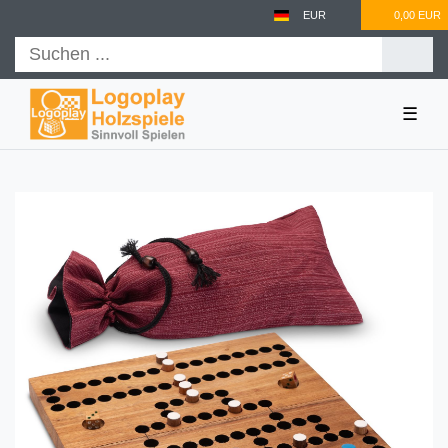
EUR
0,00 EUR
☰