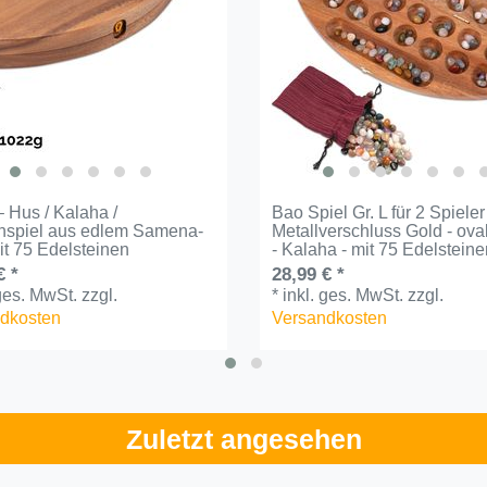
– Hus / Kalaha /
Bao Spiel Gr. L für 2 Spieler
spiel aus edlem Samena-
Metallverschluss Gold - ova
it 75 Edelsteinen
- Kalaha - mit 75 Edelstein
€ *
28,99 € *
 ges. MwSt.
zzgl.
*
inkl. ges. MwSt.
zzgl.
dkosten
Versandkosten
Zuletzt angesehen