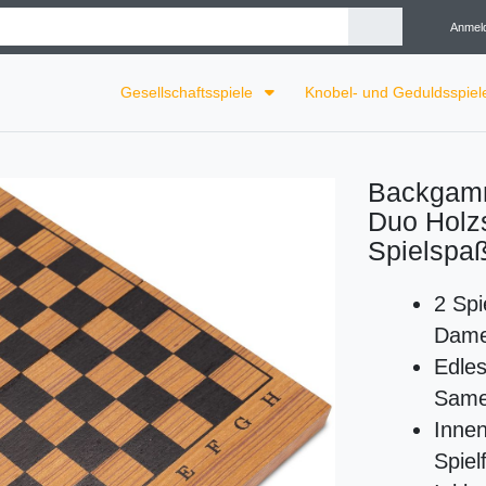
Anmel
Gesellschaftsspiele
Knobel- und Geduldsspie
Backgamm
Duo Holzs
Spielspaß
2 Spi
Dame
Edle
Same
Inne
Spiel