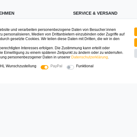
EHMEN
SERVICE & VERSAND
ssum
Zahlung & Versand
Website und verarbeiten personenbezogene Daten von Besucher:innen
schutz
Registrieren
zu personalisieren, Medien von Drittanbietern einzubinden oder Zugriffe auf
urch gesetzte Cookies. Wir teilen diese Daten mit Dritten, die wir in den
Mein Konto
erechtigten Interesses erfolgen. Die Zustimmung kann erteilt oder
ufsrecht
Warenkorb
ie Einwilligung zu einem späteren Zeitpunkt zu ändern oder zu widerrufen.
dung personenbezogener Daten in unserer
Daten­schutz­erklärung
.
t
FAQ
HL Wunschzustellung
PayPal
Funktional
uns
e
SICHER EINKAUFEN
Zahlungsarten die wir anbieten