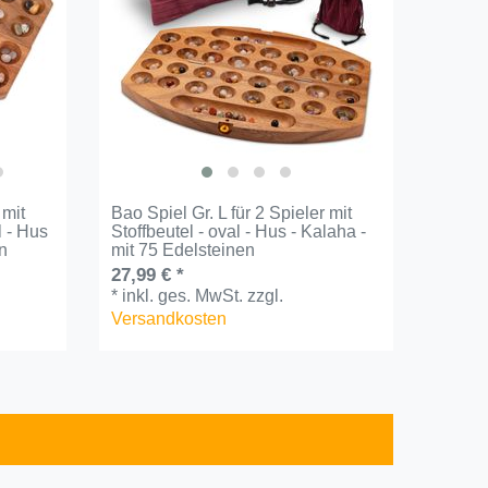
 mit
Bao Spiel Gr. L für 2 Spieler mit
Code F
l - Hus
Stoffbeutel - oval - Hus - Kalaha -
Denks
en
mit 75 Edelsteinen
Holz f
27,99 € *
14,99 
*
inkl. ges. MwSt.
zzgl.
*
inkl.
Versandkosten
Versa