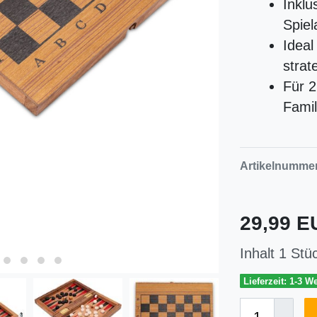
Inklu
Spiel
Ideal
strat
Für 2
Famil
Artikelnumme
29,99 
Inhalt
1
Stü
Lieferzeit: 1-3 W