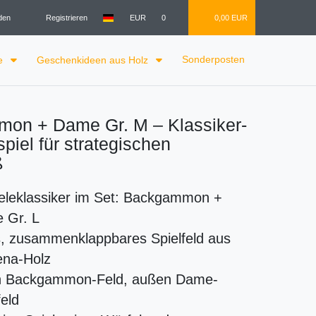
den
Registrieren
EUR
0
0,00 EUR
Sonderposten
le
Geschenkideen aus Holz
on + Dame Gr. M – Klassiker-
piel für strategischen
​
eleklassiker im Set: Backgammon +
 Gr. L
s, zusammenklappbares Spielfeld aus
na-Holz
n Backgammon-Feld, außen Dame-
feld