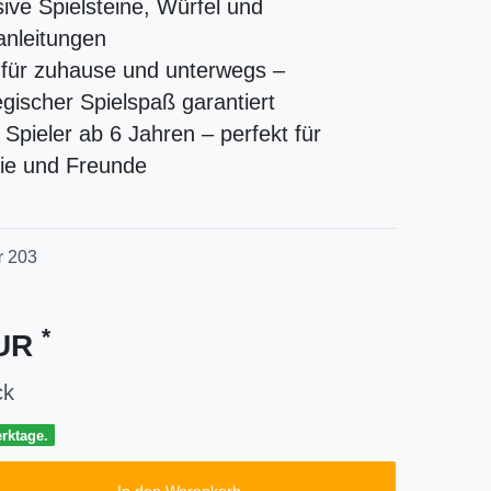
sive Spielsteine, Würfel und
anleitungen
 für zuhause und unterwegs –
egischer Spielspaß garantiert
 Spieler ab 6 Jahren – perfekt für
ie und Freunde
r
203
*
EUR
ck
erktage.