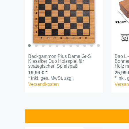
Backgammon Plus Dame Gr-S
Bao L 
Klassiker Duo Holzspiel für
Bohnen
strategischen Spielspaß​
Holz m
19,99 € *
25,99 
*
inkl. ges. MwSt.
zzgl.
*
inkl.
Versandkosten
Versan