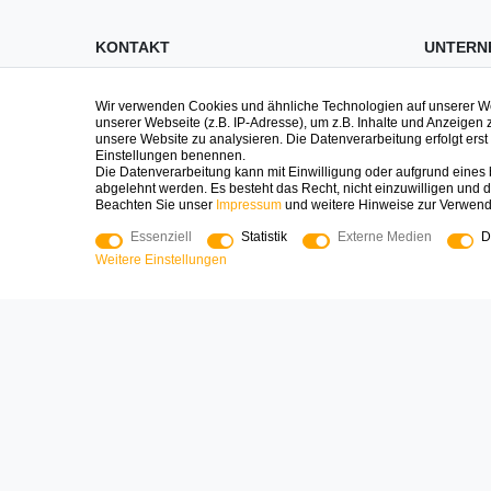
KONTAKT
UNTERN
Impre
Fragen zu Spielen, zur Bestellung oder
Wir verwenden Cookies und ähnliche Technologien auf unserer 
Geschenken? Wir sind persönlich da
Daten
unserer Webseite (z.B. IP-Adresse), um z.B. Inhalte und Anzeigen 
unsere Website zu analysieren. Die Datenverarbeitung erfolgt erst d
und helfen gerne!
AGB
Einstellungen benennen.
Die Datenverarbeitung kann mit Einwilligung oder aufgrund eines b
Logoplay Holzspiele GmbH & Co.KG
Widerr
abgelehnt werden. Es besteht das Recht, nicht einzuwilligen und d
Beachten Sie unser
Impressum
und weitere Hinweise zur Verwen
Kontak
04161-8006400
Essenziell
Statistik
Externe Medien
D
shop@logoplay.de
Über 
Weitere Einstellungen
Mo - Fr 8:00 - 17:00
Press
Blog