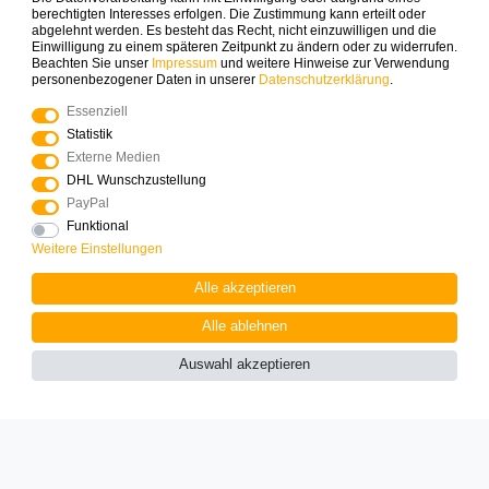
die erste Bestellung sichern.
berechtigten Interesses erfolgen. Die Zustimmung kann erteilt oder
abgelehnt werden. Es besteht das Recht, nicht einzuwilligen und die
Einwilligung zu einem späteren Zeitpunkt zu ändern oder zu widerrufen.
ABONNIEREN
Beachten Sie unser
Impressum
und weitere Hinweise zur Verwendung
personenbezogener Daten in unserer
Daten­schutz­erklärung
.
Essenziell
Zahlungsarten die wir anbieten
Statistik
Externe Medien
DHL Wunschzustellung
PayPal
Funktional
Weitere Einstellungen
Mehr Spielinspiration gefällig?
Alle akzeptieren
Alle ablehnen
Auswahl akzeptieren
© Copyright 2025 Logoplay-Holzspiele Alle Rechte
vorbehalten
Vertrag widerrufen
Widerrufs­recht