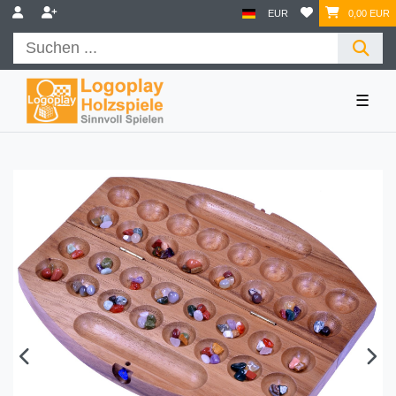
EUR
0,00 EUR
☰