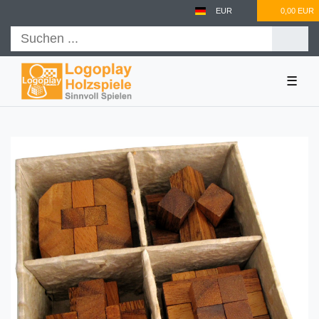
EUR
0,00 EUR
☰