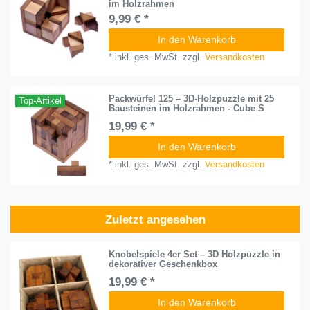
im Holzrahmen
9,99 € *
In den Warenkorb
*
inkl. ges. MwSt.
zzgl.
Versandkosten
Packwürfel 125 – 3D-Holzpuzzle mit 25
Top-Artikel
Bausteinen im Holzrahmen - Cube S
19,99 € *
In den Warenkorb
*
inkl. ges. MwSt.
zzgl.
Versandkosten
Zuletzt angesehen
Knobelspiele 4er Set – 3D Holzpuzzle in
dekorativer Geschenkbox
19,99 € *
In den Warenkorb