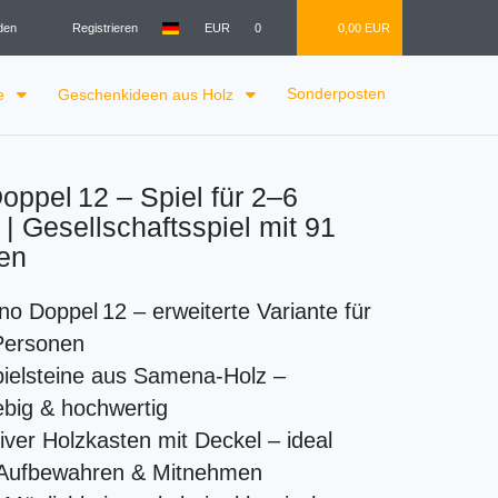
den
Registrieren
EUR
0
0,00 EUR
Sonderposten
le
Geschenkideen aus Holz
ppel 12 – Spiel für 2–6
| Gesellschaftsspiel mit 91
en
o Doppel 12 – erweiterte Variante für
Personen
ielsteine aus Samena-Holz –
ebig & hochwertig
ver Holzkasten mit Deckel – ideal
Aufbewahren & Mitnehmen