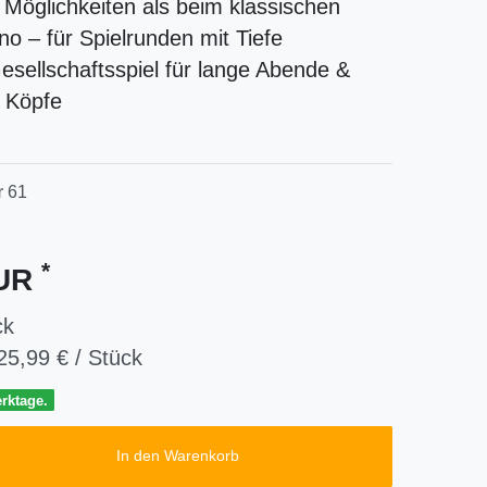
Möglichkeiten als beim klassischen
o – für Spielrunden mit Tiefe
esellschaftsspiel für lange Abende &
 Köpfe
r
61
*
EUR
ck
25,99 € / Stück
erktage.
In den Warenkorb