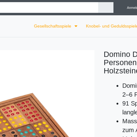
Anmel
Gesellschaftsspiele
Knobel- und Geduldsspie
Domino Do
Personen 
Holzstein
Domin
2–6 
91 Sp
langl
Massi
zum 