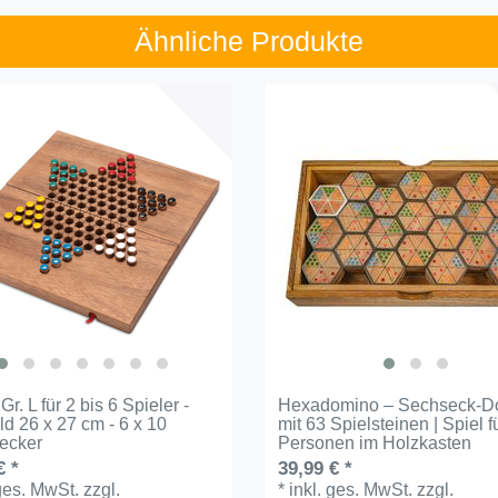
Ähnliche Produkte
r. L für 2 bis 6 Spieler -
Hexadomino – Sechseck-D
ld 26 x 27 cm - 6 x 10
mit 63 Spielsteinen | Spiel f
tecker
Personen im Holzkasten
€ *
39,99 € *
 ges. MwSt.
zzgl.
*
inkl. ges. MwSt.
zzgl.