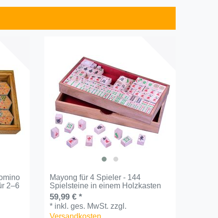
Top-Art
omino
Mayong für 4 Spieler - 144
Tridom
ür 2–6
Spielsteine in einem Holzkasten
Punkte
56 Spi
59,99 € *
29,99 
*
inkl. ges. MwSt.
zzgl.
*
inkl.
Versandkosten