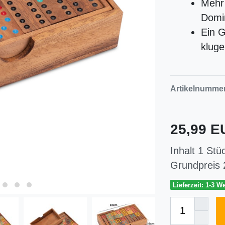
Mehr 
Domin
Ein G
kluge
Artikelnumme
25,99 
Inhalt
1
Stü
Grundpreis
Lieferzeit: 1-3 W