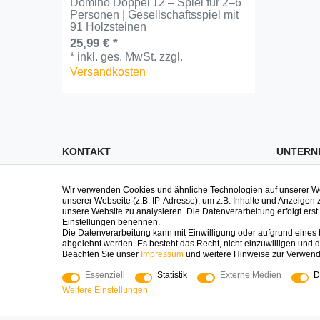
Domino Doppel 12 – Spiel für 2–6
Personen | Gesellschaftsspiel mit
91 Holzsteinen
25,99 € *
*
inkl. ges. MwSt.
zzgl.
Versandkosten
KONTAKT
UNTERN
Impre
Fragen zu Spielen, zur Bestellung oder
Wir verwenden Cookies und ähnliche Technologien auf unserer 
Geschenken? Wir sind persönlich da
Daten
unserer Webseite (z.B. IP-Adresse), um z.B. Inhalte und Anzeigen 
unsere Website zu analysieren. Die Datenverarbeitung erfolgt erst d
und helfen gerne!
AGB
Einstellungen benennen.
Die Datenverarbeitung kann mit Einwilligung oder aufgrund eines b
Logoplay Holzspiele GmbH & Co.KG
Widerr
abgelehnt werden. Es besteht das Recht, nicht einzuwilligen und d
Beachten Sie unser
Impressum
und weitere Hinweise zur Verwen
Kontak
04161-8006400
Essenziell
Statistik
Externe Medien
D
shop@logoplay.de
Über 
Weitere Einstellungen
Mo - Fr 8:00 - 17:00
Press