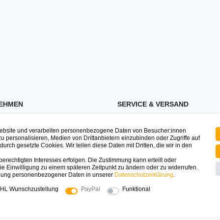
EHMEN
SERVICE & VERSAND
ssum
Zahlung & Versand
Website und verarbeiten personenbezogene Daten von Besucher:innen
schutz
Registrieren
zu personalisieren, Medien von Drittanbietern einzubinden oder Zugriffe auf
urch gesetzte Cookies. Wir teilen diese Daten mit Dritten, die wir in den
Mein Konto
erechtigten Interesses erfolgen. Die Zustimmung kann erteilt oder
ufsrecht
Warenkorb
ie Einwilligung zu einem späteren Zeitpunkt zu ändern oder zu widerrufen.
dung personenbezogener Daten in unserer
Daten­schutz­erklärung
.
t
FAQ
HL Wunschzustellung
PayPal
Funktional
uns
e
SICHER EINKAUFEN