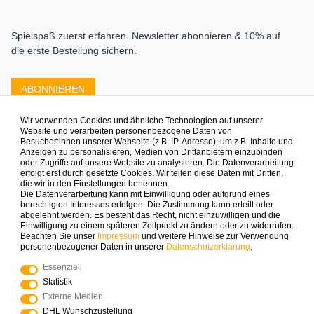
Spielspaß zuerst erfahren. Newsletter abonnieren & 10% auf
die erste Bestellung sichern.
ABONNIEREN
Wir verwenden Cookies und ähnliche Technologien auf unserer
Zahlungsarten die wir anbieten
Website und verarbeiten personenbezogene Daten von
Besucher:innen unserer Webseite (z.B. IP-Adresse), um z.B. Inhalte und
Anzeigen zu personalisieren, Medien von Drittanbietern einzubinden
oder Zugriffe auf unsere Website zu analysieren. Die Datenverarbeitung
erfolgt erst durch gesetzte Cookies. Wir teilen diese Daten mit Dritten,
die wir in den Einstellungen benennen.
Die Datenverarbeitung kann mit Einwilligung oder aufgrund eines
berechtigten Interesses erfolgen. Die Zustimmung kann erteilt oder
abgelehnt werden. Es besteht das Recht, nicht einzuwilligen und die
Mehr Spielinspiration gefällig?
Einwilligung zu einem späteren Zeitpunkt zu ändern oder zu widerrufen.
Beachten Sie unser
Impressum
und weitere Hinweise zur Verwendung
personenbezogener Daten in unserer
Daten­schutz­erklärung
.
Essenziell
Statistik
© Copyright 2025 Logoplay-Holzspiele Alle Rechte
Externe Medien
vorbehalten
DHL Wunschzustellung