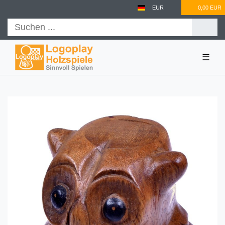
EUR
0,00 EUR
☰