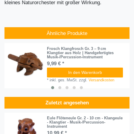
kleines Naturorchester mit großer Wirkung.
Ähnliche Produkte
Frosch Klangfrosch Gr. 3 – 9 cm
Klangtier aus Holz | Handgefertigtes
Musik-/Percussion-Instrument
9,99 € *
In den Warenkorb
*
inkl. ges. MwSt.
zzgl.
Versandkosten
Zuletzt angesehen
Eule Flöteneule Gr. 2 - 10 cm - Klangeule
- Klangtier - Musik-/Percussion-
Instrument
10,99 € *