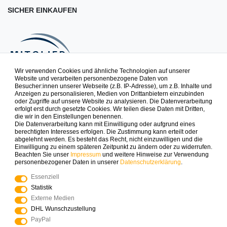
SICHER EINKAUFEN
Wir verwenden Cookies und ähnliche Technologien auf unserer
Website und verarbeiten personenbezogene Daten von
Besucher:innen unserer Webseite (z.B. IP-Adresse), um z.B. Inhalte und
NEWSLETTER
Anzeigen zu personalisieren, Medien von Drittanbietern einzubinden
oder Zugriffe auf unsere Website zu analysieren. Die Datenverarbeitung
erfolgt erst durch gesetzte Cookies. Wir teilen diese Daten mit Dritten,
die wir in den Einstellungen benennen.
Spielspaß zuerst erfahren. Newsletter abonnieren & 10% auf
Die Datenverarbeitung kann mit Einwilligung oder aufgrund eines
die erste Bestellung sichern.
berechtigten Interesses erfolgen. Die Zustimmung kann erteilt oder
abgelehnt werden. Es besteht das Recht, nicht einzuwilligen und die
Einwilligung zu einem späteren Zeitpunkt zu ändern oder zu widerrufen.
Beachten Sie unser
Impressum
und weitere Hinweise zur Verwendung
ABONNIEREN
personenbezogener Daten in unserer
Daten­schutz­erklärung
.
Essenziell
Zahlungsarten die wir anbieten
Statistik
Externe Medien
DHL Wunschzustellung
PayPal