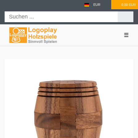
EUR
0,00 EUR
☰