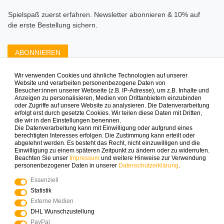
Spielspaß zuerst erfahren. Newsletter abonnieren & 10% auf
die erste Bestellung sichern.
ABONNIEREN
Wir verwenden Cookies und ähnliche Technologien auf unserer
Zahlungsarten die wir anbieten
Website und verarbeiten personenbezogene Daten von
Besucher:innen unserer Webseite (z.B. IP-Adresse), um z.B. Inhalte und
Anzeigen zu personalisieren, Medien von Drittanbietern einzubinden
oder Zugriffe auf unsere Website zu analysieren. Die Datenverarbeitung
erfolgt erst durch gesetzte Cookies. Wir teilen diese Daten mit Dritten,
die wir in den Einstellungen benennen.
Die Datenverarbeitung kann mit Einwilligung oder aufgrund eines
berechtigten Interesses erfolgen. Die Zustimmung kann erteilt oder
abgelehnt werden. Es besteht das Recht, nicht einzuwilligen und die
Mehr Spielinspiration gefällig?
Einwilligung zu einem späteren Zeitpunkt zu ändern oder zu widerrufen.
Beachten Sie unser
Impressum
und weitere Hinweise zur Verwendung
personenbezogener Daten in unserer
Daten­schutz­erklärung
.
Essenziell
Statistik
© Copyright 2025 Logoplay-Holzspiele Alle Rechte
Externe Medien
vorbehalten
DHL Wunschzustellung
PayPal