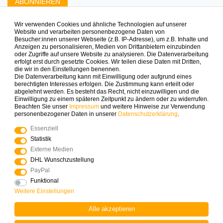
ABONNIEREN
Wir verwenden Cookies und ähnliche Technologien auf unserer
Zahlungsarten die wir anbieten
Website und verarbeiten personenbezogene Daten von
Besucher:innen unserer Webseite (z.B. IP-Adresse), um z.B. Inhalte und
Anzeigen zu personalisieren, Medien von Drittanbietern einzubinden
oder Zugriffe auf unsere Website zu analysieren. Die Datenverarbeitung
erfolgt erst durch gesetzte Cookies. Wir teilen diese Daten mit Dritten,
die wir in den Einstellungen benennen.
Die Datenverarbeitung kann mit Einwilligung oder aufgrund eines
berechtigten Interesses erfolgen. Die Zustimmung kann erteilt oder
abgelehnt werden. Es besteht das Recht, nicht einzuwilligen und die
Mehr Spielinspiration gefällig?
Einwilligung zu einem späteren Zeitpunkt zu ändern oder zu widerrufen.
Beachten Sie unser
Impressum
und weitere Hinweise zur Verwendung
personenbezogener Daten in unserer
Daten­schutz­erklärung
.
Essenziell
Statistik
© Copyright 2025 Logoplay-Holzspiele Alle Rechte
Externe Medien
vorbehalten
DHL Wunschzustellung
PayPal
Funktional
Vertrag widerrufen
Widerrufs­recht
Weitere Einstellungen
Alle akzeptieren