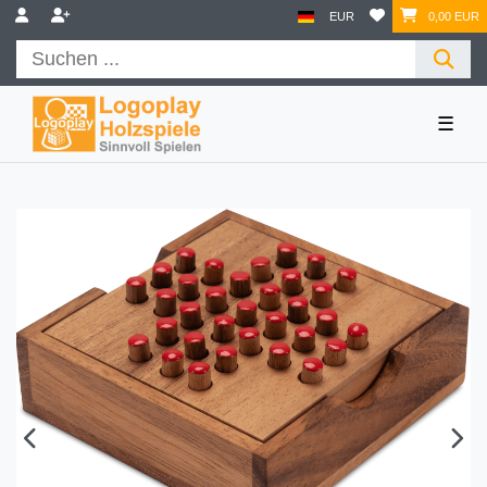
EUR
0,00 EUR
☰