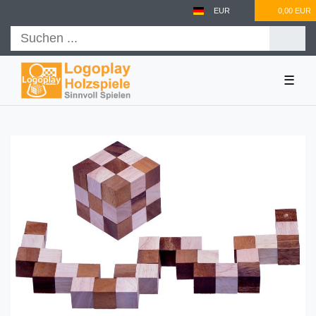
EUR
0,00 EUR
☰