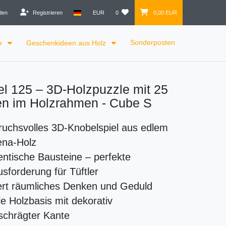
den
Registrieren
EUR
0
0,00 EUR
Sonderposten
le
Geschenkideen aus Holz
l 125 – 3D-Holzpuzzle mit 25
en im Holzrahmen - Cube S
uchsvolles 3D-Knobelspiel aus edlem
na-Holz
entische Bausteine – perfekte
sforderung für Tüftler
ert räumliches Denken und Geduld
le Holzbasis mit dekorativ
schrägter Kante