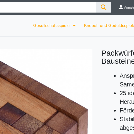
Anmel
Gesellschaftsspiele
Knobel- und Geduldsspie
Packwürfe
Baustein
Anspr
Same
25 id
Herau
Förd
Stabi
abge