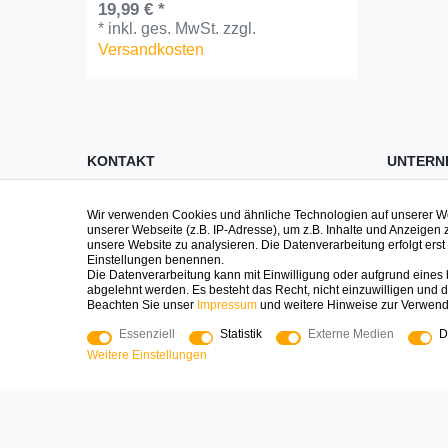
19,99 € *
*
inkl. ges. MwSt.
zzgl.
Versandkosten
KONTAKT
UNTERN
Impre
Fragen zu Spielen, zur Bestellung oder
Wir verwenden Cookies und ähnliche Technologien auf unserer 
unserer Webseite (z.B. IP-Adresse), um z.B. Inhalte und Anzeigen 
Geschenken? Wir sind persönlich da
Daten
unsere Website zu analysieren. Die Datenverarbeitung erfolgt erst d
und helfen gerne!
AGB
Einstellungen benennen.
Die Datenverarbeitung kann mit Einwilligung oder aufgrund eines b
Logoplay Holzspiele GmbH & Co.KG
Widerr
abgelehnt werden. Es besteht das Recht, nicht einzuwilligen und d
Beachten Sie unser
Impressum
und weitere Hinweise zur Verwen
Kontak
04161-8006400
Essenziell
Statistik
Externe Medien
D
shop@logoplay.de
Über 
Weitere Einstellungen
Mo - Fr 8:00 - 17:00
Press
Blog