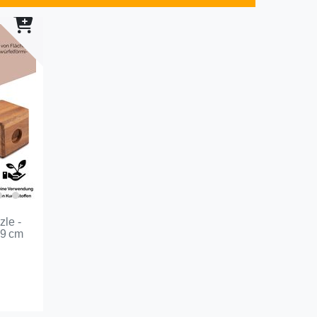
zle -
 9 cm