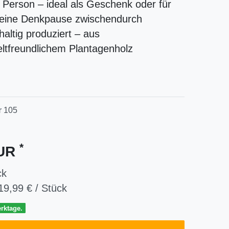
 Person – ideal als Geschenk oder für
leine Denkpause zwischendurch
altig produziert – aus
ltfreundlichem Plantagenholz
r
105
*
EUR
ck
19,99 € / Stück
erktage.