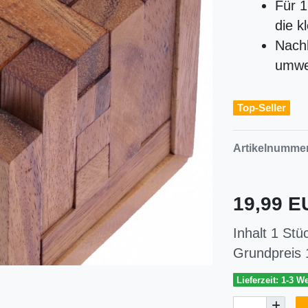
Für 1
die k
Nachh
umwe
Top-Seller
Artikelnumme
19,99 
Inhalt
1
Stü
Grundpreis
Lieferzeit: 1-3 W