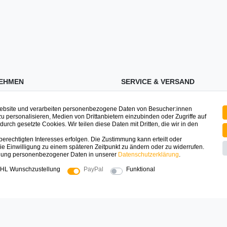
EHMEN
SERVICE & VERSAND
ssum
Zahlung & Versand
Website und verarbeiten personenbezogene Daten von Besucher:innen
zu personalisieren, Medien von Drittanbietern einzubinden oder Zugriffe auf
schutz
Registrieren
urch gesetzte Cookies. Wir teilen diese Daten mit Dritten, die wir in den
Mein Konto
erechtigten Interesses erfolgen. Die Zustimmung kann erteilt oder
ufsrecht
Warenkorb
ie Einwilligung zu einem späteren Zeitpunkt zu ändern oder zu widerrufen.
dung personenbezogener Daten in unserer
Daten­schutz­erklärung
.
t
FAQ
HL Wunschzustellung
PayPal
Funktional
uns
e
SICHER EINKAUFEN