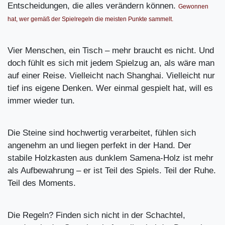
Entscheidungen, die alles verändern können.
Gewonnen
hat, wer gemäß der Spielregeln die meisten Punkte sammelt.
Vier Menschen, ein Tisch – mehr braucht es nicht. Und
doch fühlt es sich mit jedem Spielzug an, als wäre man
auf einer Reise. Vielleicht nach Shanghai. Vielleicht nur
tief ins eigene Denken. Wer einmal gespielt hat, will es
immer wieder tun.
Die Steine sind hochwertig verarbeitet, fühlen sich
angenehm an und liegen perfekt in der Hand. Der
stabile Holzkasten aus dunklem Samena-Holz ist mehr
als Aufbewahrung – er ist Teil des Spiels. Teil der Ruhe.
Teil des Moments.
Die Regeln? Finden sich nicht in der Schachtel,