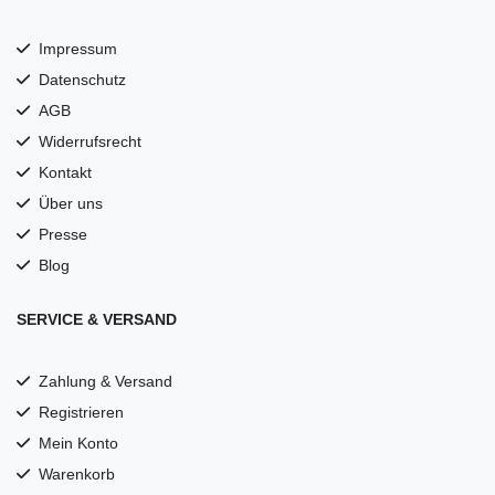
Impressum
Datenschutz
AGB
Widerrufsrecht
Kontakt
Über uns
Presse
Blog
SERVICE & VERSAND
Zahlung & Versand
Registrieren
Mein Konto
Warenkorb