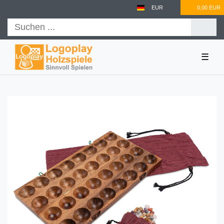
EUR
0,00 EUR
☰