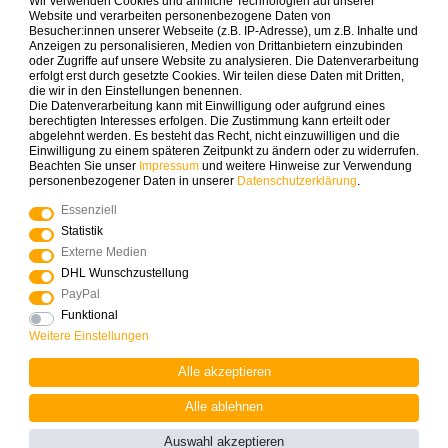
Wir verwenden Cookies und ähnliche Technologien auf unserer
Zahlungsarten die wir anbieten
Website und verarbeiten personenbezogene Daten von
Besucher:innen unserer Webseite (z.B. IP-Adresse), um z.B. Inhalte und
Anzeigen zu personalisieren, Medien von Drittanbietern einzubinden
oder Zugriffe auf unsere Website zu analysieren. Die Datenverarbeitung
erfolgt erst durch gesetzte Cookies. Wir teilen diese Daten mit Dritten,
die wir in den Einstellungen benennen.
Die Datenverarbeitung kann mit Einwilligung oder aufgrund eines
berechtigten Interesses erfolgen. Die Zustimmung kann erteilt oder
abgelehnt werden. Es besteht das Recht, nicht einzuwilligen und die
Mehr Spielinspiration gefällig?
Einwilligung zu einem späteren Zeitpunkt zu ändern oder zu widerrufen.
Beachten Sie unser
Impressum
und weitere Hinweise zur Verwendung
personenbezogener Daten in unserer
Daten­schutz­erklärung
.
Essenziell
Statistik
© Copyright 2025 Logoplay-Holzspiele Alle Rechte
Externe Medien
vorbehalten
DHL Wunschzustellung
PayPal
Funktional
Vertrag widerrufen
Widerrufs­recht
Weitere Einstellungen
Alle akzeptieren
Kontakt
Alle ablehnen
Auswahl akzeptieren